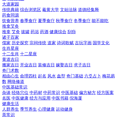
大道家园
传统典籍
综合浏览区
羲黄大学
文始法脉
道德经集释
药食同源
饮食营养
春季食疗
夏季食疗
秋季食疗
冬季食疗
能不能吃
推拿艾灸
推拿
艾灸
拔罐
药浴
药酒
健康综合
刮痧
诸子百家
儒家
历史探究
宗祠传统
道家
诗词歌赋
古玩字画
国学文化
生肖星座
十二生肖
十二星座
黄道吉日
搬家吉日
开业吉日
装修吉日
嫁娶吉日
求子吉日
奇门术数
相由心生
命理四柱
起名
风水
血型
奇门基础
六爻占卜
梅花易
数
网络修道
中医基础常识
杂谈
经络穴位
中药材
中药常识
中医基础
偏方秘方
经方医案
名医
中医健康
经方与应用
中医书籍
倪海厦
健康生活
人群养生
季节养生
心理健康
运动健身
茶常识