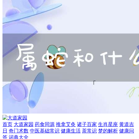
首页
大道家园
药食同源
推拿艾灸
诸子百家
生肖星座
黄道吉
日
奇门术数
中医基础常识
健康生活
茶常识
梦的解析
健康问
答
词典大全