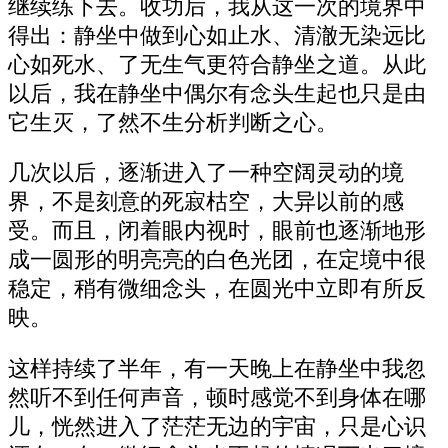
继续练下去。收功后，我从这一次的境界中
得出：静坐中做到心如止水、清澈无染远比
心如死水、了无生气更符合静坐之道。从此
以后，我在静坐中偶尔有念头生起也只是由
它生灭，了然不生分析判断之心。
几次以后，逐渐进入了一种空阔灵动的境
界，不是刻意的死寂枯空，大异以前的感
受。而且，闭着眼内视时，眼前也逐渐地形
成一圆形的明亮亮的白色光团，在定境中很
稳定，稍有微细念头，在圆光中立即有所反
映。
这样持续了半年，有一天晚上在静坐中我忽
然听不到任何声音，顿时感觉不到身体在哪
儿，恍然进入了茫茫无边的宇宙，只是心识