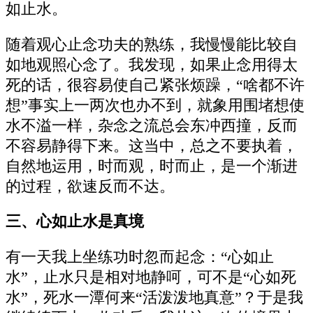
如止水。
随着观心止念功夫的熟练，我慢慢能比较自
如地观照心念了。我发现，如果止念用得太
死的话，很容易使自己紧张烦躁，“啥都不许
想”事实上一两次也办不到，就象用围堵想使
水不溢一样，杂念之流总会东冲西撞，反而
不容易静得下来。这当中，总之不要执着，
自然地运用，时而观，时而止，是一个渐进
的过程，欲速反而不达。
三、心如止水是真境
有一天我上坐练功时忽而起念：“心如止
水”，止水只是相对地静呵，可不是“心如死
水”，死水一潭何来“活泼泼地真意”？于是我