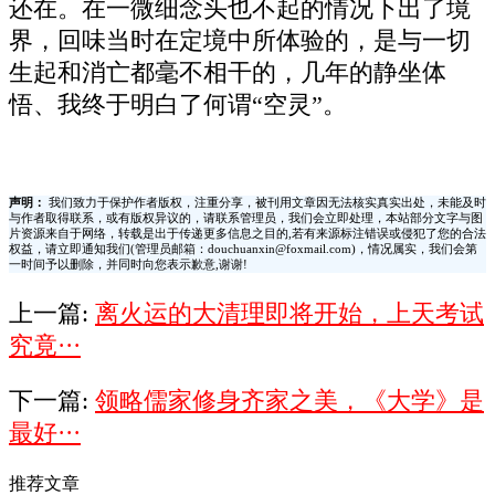
还在。在一微细念头也不起的情况下出了境
界，回味当时在定境中所体验的，是与一切
生起和消亡都毫不相干的，几年的静坐体
悟、我终于明白了何谓“空灵”。
声明：
我们致力于保护作者版权，注重分享，被刊用文章因无法核实真实出处，未能及时
与作者取得联系，或有版权异议的，请联系管理员，我们会立即处理，本站部分文字与图
片资源来自于网络，转载是出于传递更多信息之目的,若有来源标注错误或侵犯了您的合法
权益，请立即通知我们(管理员邮箱：douchuanxin@foxmail.com)，情况属实，我们会第
一时间予以删除，并同时向您表示歉意,谢谢!
上一篇:
离火运的大清理即将开始，上天考试
究竟···
下一篇:
领略儒家修身齐家之美，《大学》是
最好···
推荐文章