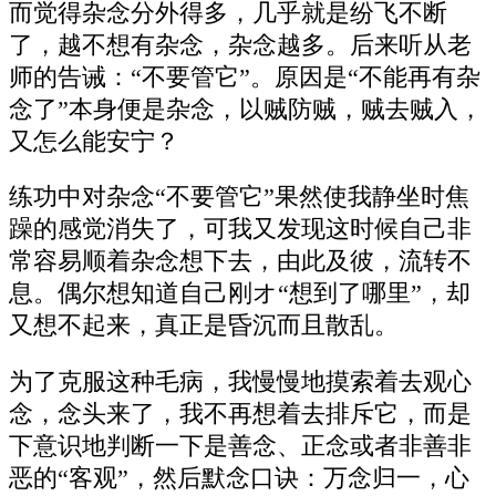
而觉得杂念分外得多，几乎就是纷飞不断
了，越不想有杂念，杂念越多。后来听从老
师的告诫：“不要管它”。原因是“不能再有杂
念了”本身便是杂念，以贼防贼，贼去贼入，
又怎么能安宁？
练功中对杂念“不要管它”果然使我静坐时焦
躁的感觉消失了，可我又发现这时候自己非
常容易顺着杂念想下去，由此及彼，流转不
息。偶尔想知道自己刚オ“想到了哪里”，却
又想不起来，真正是昏沉而且散乱。
为了克服这种毛病，我慢慢地摸索着去观心
念，念头来了，我不再想着去排斥它，而是
下意识地判断一下是善念、正念或者非善非
恶的“客观”，然后默念口诀：万念归一，心