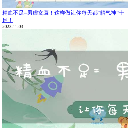
精血不足=男虚女衰！这样做让你每天都“精气神”十
足！
2023-11-03