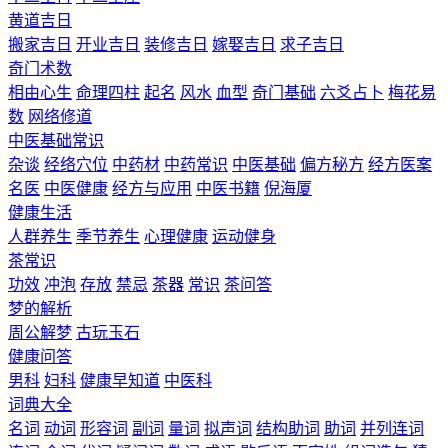
黄道吉日
搬家吉日
开业吉日
装修吉日
嫁娶吉日
求子吉日
奇门术数
相由心生
命理四柱
起名
风水
血型
奇门基础
六爻占卜
梅花易
数
网络修道
中医基础常识
杂谈
经络穴位
中药材
中药常识
中医基础
偏方秘方
经方医案
名医
中医健康
经方与应用
中医书籍
倪海厦
健康生活
人群养生
季节养生
心理健康
运动健身
茶常识
功效
冲泡
存放
禁忌
茶器
常识
茶问答
梦的解析
周公解梦
古玩玉石
健康问答
男科
妇科
健康早知道
中医科
词典大全
名词
动词
形容词
副词
量词
拟声词
结构助词
助词
并列连词