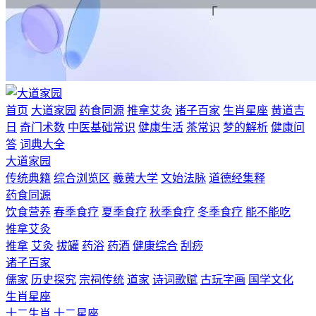
首页
大道家园
药食同源
推拿艾灸
诸子百家
生肖星座
黄道吉
日
奇门术数
中医基础常识
健康生活
茶常识
梦的解析
健康问
答
词典大全
大道家园
传统典籍
综合浏览区
羲黄大学
文始法脉
道德经集释
药食同源
饮食营养
春季食疗
夏季食疗
秋季食疗
冬季食疗
能不能吃
推拿艾灸
推拿
艾灸
拔罐
药浴
药酒
健康综合
刮痧
诸子百家
儒家
历史探究
宗祠传统
道家
诗词歌赋
古玩字画
国学文化
生肖星座
十二生肖
十二星座