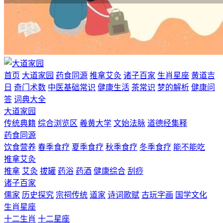
首页
大道家园
药食同源
推拿艾灸
诸子百家
生肖星座
黄道吉
日
奇门术数
中医基础常识
健康生活
茶常识
梦的解析
健康问
答
词典大全
大道家园
传统典籍
综合浏览区
羲黄大学
文始法脉
道德经集释
药食同源
饮食营养
春季食疗
夏季食疗
秋季食疗
冬季食疗
能不能吃
推拿艾灸
推拿
艾灸
拔罐
药浴
药酒
健康综合
刮痧
诸子百家
儒家
历史探究
宗祠传统
道家
诗词歌赋
古玩字画
国学文化
生肖星座
十二生肖
十二星座