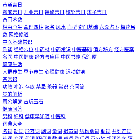
黄道吉日
搬家吉日
开业吉日
装修吉日
嫁娶吉日
求子吉日
奇门术数
相由心生
命理四柱
起名
风水
血型
奇门基础
六爻占卜
梅花易
数
网络修道
中医基础常识
杂谈
经络穴位
中药材
中药常识
中医基础
偏方秘方
经方医案
名医
中医健康
经方与应用
中医书籍
倪海厦
健康生活
人群养生
季节养生
心理健康
运动健身
茶常识
功效
冲泡
存放
禁忌
茶器
常识
茶问答
梦的解析
周公解梦
古玩玉石
健康问答
男科
妇科
健康早知道
中医科
词典大全
名词
动词
形容词
副词
量词
拟声词
结构助词
助词
并列连词
连词
介词
代词
疑问词
数词
成语
歇后语
百家姓
组词造句
猜