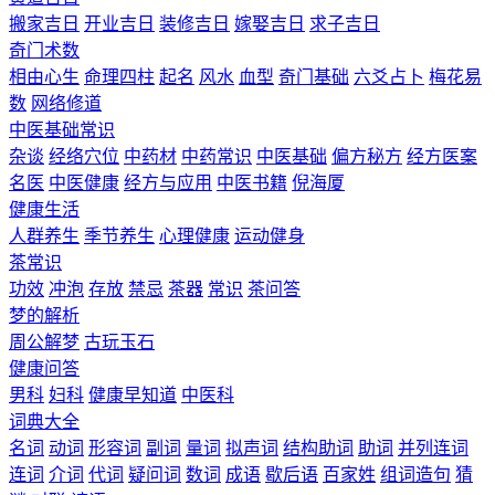
搬家吉日
开业吉日
装修吉日
嫁娶吉日
求子吉日
奇门术数
相由心生
命理四柱
起名
风水
血型
奇门基础
六爻占卜
梅花易
数
网络修道
中医基础常识
杂谈
经络穴位
中药材
中药常识
中医基础
偏方秘方
经方医案
名医
中医健康
经方与应用
中医书籍
倪海厦
健康生活
人群养生
季节养生
心理健康
运动健身
茶常识
功效
冲泡
存放
禁忌
茶器
常识
茶问答
梦的解析
周公解梦
古玩玉石
健康问答
男科
妇科
健康早知道
中医科
词典大全
名词
动词
形容词
副词
量词
拟声词
结构助词
助词
并列连词
连词
介词
代词
疑问词
数词
成语
歇后语
百家姓
组词造句
猜