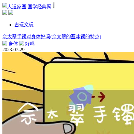
国学经典网
古玩文玩
佘太翠手镯对身体好吗(佘太翠的蓝冰镯的特点)
身体
好吗
2023-07-29