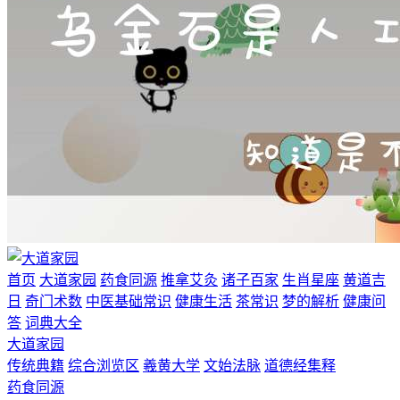
首页
大道家园
药食同源
推拿艾灸
诸子百家
生肖星座
黄道吉
日
奇门术数
中医基础常识
健康生活
茶常识
梦的解析
健康问
答
词典大全
大道家园
传统典籍
综合浏览区
羲黄大学
文始法脉
道德经集释
药食同源