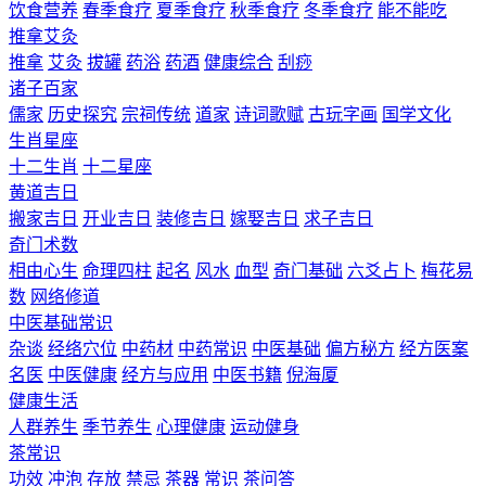
饮食营养
春季食疗
夏季食疗
秋季食疗
冬季食疗
能不能吃
推拿艾灸
推拿
艾灸
拔罐
药浴
药酒
健康综合
刮痧
诸子百家
儒家
历史探究
宗祠传统
道家
诗词歌赋
古玩字画
国学文化
生肖星座
十二生肖
十二星座
黄道吉日
搬家吉日
开业吉日
装修吉日
嫁娶吉日
求子吉日
奇门术数
相由心生
命理四柱
起名
风水
血型
奇门基础
六爻占卜
梅花易
数
网络修道
中医基础常识
杂谈
经络穴位
中药材
中药常识
中医基础
偏方秘方
经方医案
名医
中医健康
经方与应用
中医书籍
倪海厦
健康生活
人群养生
季节养生
心理健康
运动健身
茶常识
功效
冲泡
存放
禁忌
茶器
常识
茶问答