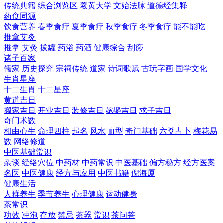
传统典籍
综合浏览区
羲黄大学
文始法脉
道德经集释
药食同源
饮食营养
春季食疗
夏季食疗
秋季食疗
冬季食疗
能不能吃
推拿艾灸
推拿
艾灸
拔罐
药浴
药酒
健康综合
刮痧
诸子百家
儒家
历史探究
宗祠传统
道家
诗词歌赋
古玩字画
国学文化
生肖星座
十二生肖
十二星座
黄道吉日
搬家吉日
开业吉日
装修吉日
嫁娶吉日
求子吉日
奇门术数
相由心生
命理四柱
起名
风水
血型
奇门基础
六爻占卜
梅花易
数
网络修道
中医基础常识
杂谈
经络穴位
中药材
中药常识
中医基础
偏方秘方
经方医案
名医
中医健康
经方与应用
中医书籍
倪海厦
健康生活
人群养生
季节养生
心理健康
运动健身
茶常识
功效
冲泡
存放
禁忌
茶器
常识
茶问答