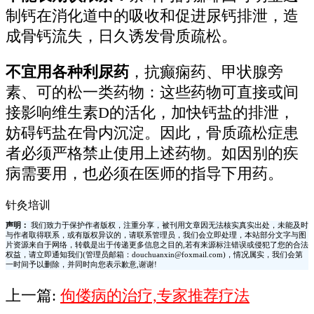
制钙在消化道中的吸收和促进尿钙排泄，造
成骨钙流失，日久诱发骨质疏松。
不宜用各种利尿药
，抗癫痫药、甲状腺旁
素、可的松一类药物：这些药物可直接或间
接影响维生素D的活化，加快钙盐的排泄，
妨碍钙盐在骨内沉淀。因此，骨质疏松症患
者必须严格禁止使用上述药物。如因别的疾
病需要用，也必须在医师的指导下用药。
针灸培训
声明：
我们致力于保护作者版权，注重分享，被刊用文章因无法核实真实出处，未能及时
与作者取得联系，或有版权异议的，请联系管理员，我们会立即处理，本站部分文字与图
片资源来自于网络，转载是出于传递更多信息之目的,若有来源标注错误或侵犯了您的合法
权益，请立即通知我们(管理员邮箱：douchuanxin@foxmail.com)，情况属实，我们会第
一时间予以删除，并同时向您表示歉意,谢谢!
上一篇:
佝偻病的治疗,专家推荐疗法