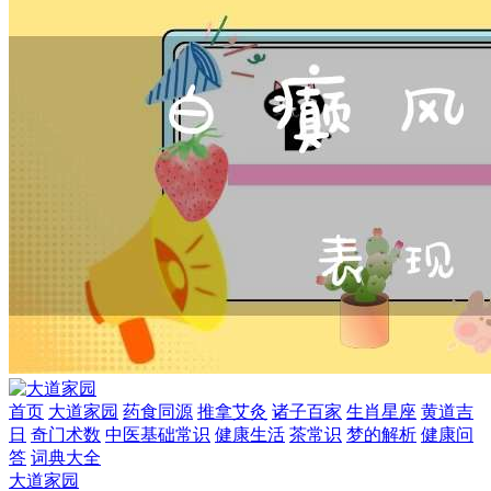
首页
大道家园
药食同源
推拿艾灸
诸子百家
生肖星座
黄道吉
日
奇门术数
中医基础常识
健康生活
茶常识
梦的解析
健康问
答
词典大全
大道家园