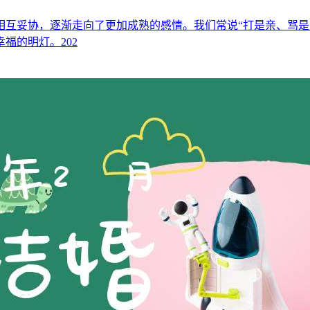
相互妥协，逐渐走向了更加成熟的感情。我们常说“打是亲、骂是
福的明灯。202