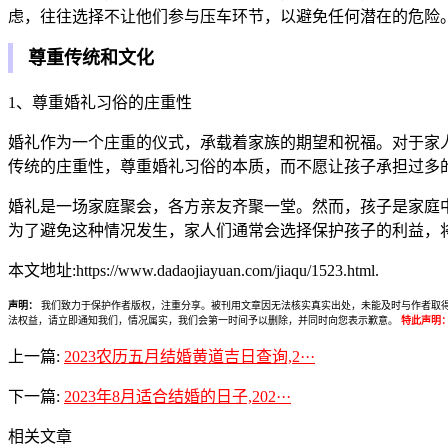
虑，往往选择不让他们参与压车环节，以避免任何潜在的危险
尊重传统和文化
1、尊重婚礼习俗的庄重性
婚礼作为一个庄重的仪式，承载着家族的期望和祝福。对于家
传统的庄重性，尊重婚礼习俗的本质，而不愿让孩子承担过多的
婚礼是一场家庭聚会，各方亲友齐聚一堂。然而，孩子是家庭
为了避免这种情况发生，家人们通常会选择保护孩子的利益，
本文地址:https://www.dadaojiayuan.com/jiaqu/1523.html.
声明：
我们致力于保护作者版权，注重分享。被刊用文章因无法核实真实出处，未能及时与作者取得联系，
法权益，请立即通知我们，情况属实，我们会第一时间予以删除，并同时向您表示歉意。
特此声明
上一篇:
2023农历五月结婚黄道吉日查询,2···
下一篇:
2023年8月适合结婚的日子,202···
相关文章