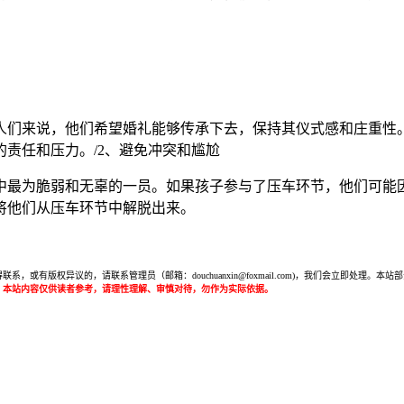
。
人们来说，他们希望婚礼能够传承下去，保持其仪式感和庄重性
责任和压力。/2、避免冲突和尴尬
中最为脆弱和无辜的一员。如果孩子参与了压车环节，他们可能
将他们从压车环节中解脱出来。
或有版权异议的，请联系管理员（邮箱：douchuanxin@foxmail.com)，我们会立即处
：本站内容仅供读者参考，请理性理解、审慎对待，勿作为实际依据。