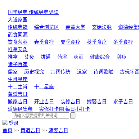
国学经典
传统经典诵读
大道家园
传统典籍
综合浏览区
羲黄大学
文始法脉
道德经集
药食同源
饮食营养
春季食疗
夏季食疗
秋季食疗
冬季食疗
推拿艾灸
推拿
艾灸
拔罐
药浴
药酒
健康综合
刮痧
诸子百家
儒家
历史探究
宗祠传统
道家
诗词歌赋
古玩字
生肖星座
十二生肖
十二星座
黄道吉日
搬家吉日
开业吉日
装修吉日
嫁娶吉日
求子吉日
道德经集释
实修打卡圈
每日小打卡
登录
首页
>>
黄道吉日
>>
嫁娶吉日