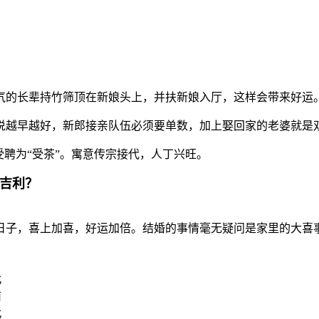
气的长辈持竹筛顶在新娘头上，并扶新娘入厅，这样会带来好运
说越早越好，新郎接亲队伍必须要单数，加上娶回家的老婆就是
受聘为“受茶”。寓意传宗接代，人丁兴旺。
最吉利？
日子，喜上加喜，好运加倍。结婚的事情毫无疑问是家里的大喜
北
南
北