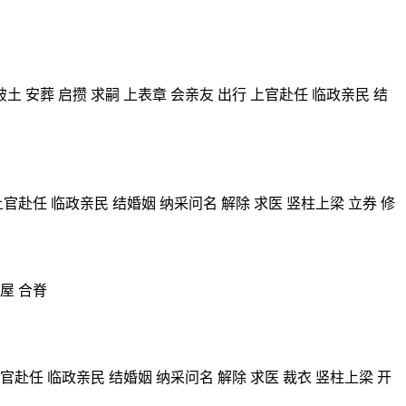
破土 安葬 启攒 求嗣 上表章 会亲友 出行 上官赴任 临政亲民 结
上官赴任 临政亲民 结婚姻 纳采问名 解除 求医 竖柱上梁 立券 修
盖屋 合脊
 上官赴任 临政亲民 结婚姻 纳采问名 解除 求医 裁衣 竖柱上梁 开