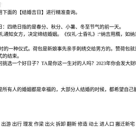
西
用下面的【结婚吉日】进行精准查询。
日：四绝日指的是春分、秋分、小暑、冬至节气的前一天。
通知女方，决定缔结婚姻。《仪礼·士昏礼》:“纳吉用鴈，如纳采
口时的一种仪式。荷包是新娘事先亲手刺绣交给男方的。赞荷包就
式的结束。
挑选一个好日子？TA是你这一生对的人吗？2023年你会发大财
是所有人的婚姻都是幸福的，大部分人结婚的时候，都希望自己
 出游 出行 理发 作梁 出火 拆卸 翻新 修造 动土 进人口 搬迁新宅