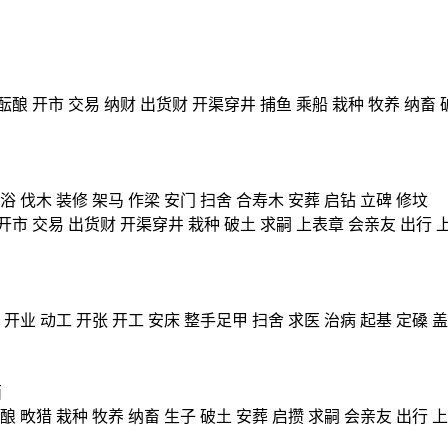
酝酿 开市 交易 纳财 出货财 开渠穿井 捕鱼 乘船 栽种 牧养 纳畜 
浴 伐木 装修 架马 作梁 安门 扫舍 合寿木 安葬 启钻 立碑 修坟
开市 交易 出货财 开渠穿井 栽种 破土 求嗣 上表章 会亲友 出行 
 开业 动工 开张 开工 安床 整手足甲 扫舍 求医 治病 起基 定磉 
西
酿 畋猎 栽种 牧养 纳畜 生子 破土 安葬 启攒 求嗣 会亲友 出行