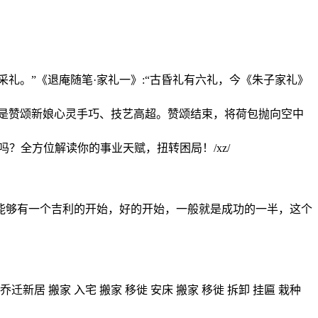
礼。”《退庵随笔·家礼一》:“古昏礼有六礼，今《朱子家礼》
是赞颂新娘心灵手巧、技艺高超。赞颂结束，将荷包抛向空中
吗？全方位解读你的事业天赋，扭转困局！/xz/
能够有一个吉利的开始，好的开始，一般就是成功的一半，这个
 乔迁新居 搬家 入宅 搬家 移徙 安床 搬家 移徙 拆卸 挂匾 栽种