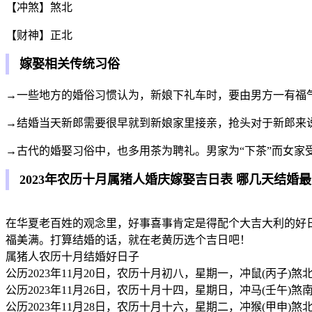
【冲煞】煞北
【财神】正北
嫁娶相关传统习俗
→一些地方的婚俗习惯认为，新娘下礼车时，要由男方一有福
→结婚当天新郎需要很早就到新娘家里接亲，抢头对于新郎来
→古代的婚娶习俗中，也多用茶为聘礼。男家为“下茶”而女家
2023年农历十月属猪人婚庆嫁娶吉日表 哪几天结婚
在华夏老百姓的观念里，好事喜事肯定是得配个大吉大利的好
福美满。打算结婚的话，就在老黄历选个吉日吧！
属猪人农历十月结婚好日子
公历2023年11月20日，农历十月初八，星期一，冲鼠(丙子)煞
公历2023年11月26日，农历十月十四，星期日，冲马(壬午)煞
公历2023年11月28日，农历十月十六，星期二，冲猴(甲申)煞