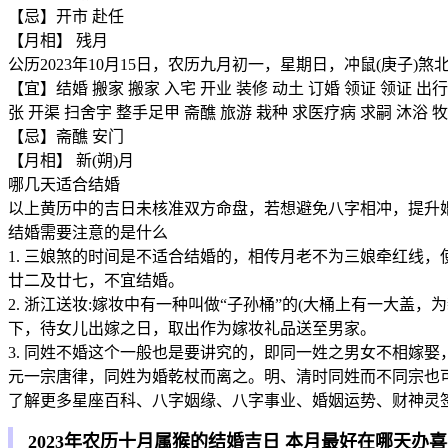
【忌】开市 赴任
【月相】 残月
公历2023年10月15日，农历九月初一，星期日，冲鼠(庚子)煞
【宜】结婚 搬家 搬家 入宅 开业 装修 动土 订婚 领证 领证 出行
张 开渠 扫舍宇 整手足甲 斋醮 旅游 栽种 求医疗病 求嗣 沐浴 牧
【忌】斋醮 安门
【月相】 新(朔)月
哪几天适合结婚
以上黄历中的吉日未核准双方命盘，若想避免八字相冲，提升
结婚需要注意的是什么
1. 三娘煞的时间是不适合结婚的，相传月老不为三娘牵红线
廿二及廿七，不宜结婚。
2. 浙江送妆:嫁妆中有一种叫做“子孙桶”的(大桶上有一大盖
下，待女儿出嫁之日，取出作为嫁妆礼品送至男家。
3. 同姓不婚这个一般也是要讲究的，即同一姓之男女不相嫁
元一宗唐律，同姓为婚乾杖而离之。明、清时同姓而不同宗也
了解更多星座百科、八字姻缘、八字事业、婚姻运势、财神灵签
2023年农历十月属猴的结婚吉日 本月最好在哪天办