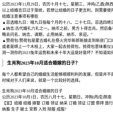
公历2023年11月29日，农历十月十七，星期三，冲鸡(乙酉)煞
以上结婚吉日过于笼统，若想让结婚的日子更吉利，则需要使
结婚注意事项有哪些
▲忌选暗九日：暗九日指每个月的十八、二十七日。忌选四绝
▲纳吉:古代婚礼六礼之一。纳币之前，男方卜得吉兆，然后备礼
略去问名、纳吉、请期，止用纳采、纳币、亲迎。”
▲赞荷包:赞荷包是蒙古婚礼在祭火完毕新郎新娘走到新房门
或者是绑上一个木枝上，大家一起去抢荷包，抢荷包意味着仪
测一测你的2023兔年运势和未来十年大运是好是坏？不知道如何
生肖狗2023年10月适合婚嫁的日子？
每个人都希望自己的婚姻生活能够顺顺利利的发展，但是并不
时候对于人们来说，就是一个比较好的选择。
生肖狗2023年10月适合婚嫁的日子
公历2023年10月1日，农历八月十七，星期日，冲狗(丙戍)煞南
【宜】结婚 结婚 嫁娶 订婚 领证 纳采 订婚 领证 订盟 祭拜 旅行
纳畜 生子 破土 安葬 入殓 除服 成服?