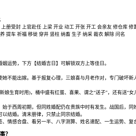
北
 上册受封 上官赴任 上梁 开业 动工 开张 开工 会亲友 修仓库 修置
养 提车 祈福 移徙 穿井 竖柱 纳畜 生子 纳采 裁衣 解除 问名
婚姻运势，下方【结婚吉日】可解锁双方上等佳日。
，使她不能出嫁。基于报复心理，三娘喜与月老作对，专门破坏
，为新娘生育时用)，桶中盛有红蛋、喜果、谓之“送子”，还有送
娶，始于西周初期，但同姓婚配仍在贵族中时有发生。战国后，
可以结婚。清末册律，只禁止同宗结婚。
、情感合盘、看另一半、八字测算、姓名速配、一生运势、复合机
喜事？