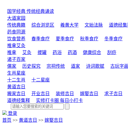
国学经典
传统经典诵读
大道家园
传统典籍
综合浏览区
羲黄大学
文始法脉
道德经集
药食同源
饮食营养
春季食疗
夏季食疗
秋季食疗
冬季食疗
推拿艾灸
推拿
艾灸
拔罐
药浴
药酒
健康综合
刮痧
诸子百家
儒家
历史探究
宗祠传统
道家
诗词歌赋
古玩字
生肖星座
十二生肖
十二星座
黄道吉日
搬家吉日
开业吉日
装修吉日
嫁娶吉日
求子吉日
道德经集释
实修打卡圈
每日小打卡
登录
首页
>>
黄道吉日
>>
嫁娶吉日