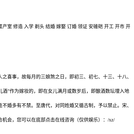
产室 修造 入学 剃头 结婚 嫁娶 订婚 领证 安碓硙 开工 开市 开
新人之喜事，故每月的三娘煞之日，即初三、初七、十三、十八、
“女儿酒”作为嫁妆的，即在女儿满月或数岁后，即酿酒数坛埋入地
同姓不婚多有不禁。至唐代，对同姓婚又循古制，予以禁止。宋、
会，您可以在底部点击在线咨询（仅供娱乐）：/xz/