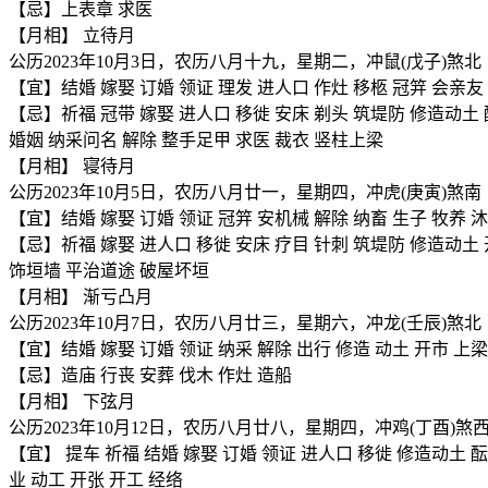
【忌】上表章 求医
【月相】 立待月
公历2023年10月3日，农历八月十九，星期二，冲鼠(戊子)煞北
【宜】结婚 嫁娶 订婚 领证 理发 进人口 作灶 移柩 冠笄 会亲友
【忌】祈福 冠带 嫁娶 进人口 移徙 安床 剃头 筑堤防 修造动土 
婚姻 纳采问名 解除 整手足甲 求医 裁衣 竖柱上梁
【月相】 寝待月
公历2023年10月5日，农历八月廿一，星期四，冲虎(庚寅)煞南
【宜】结婚 嫁娶 订婚 领证 冠笄 安机械 解除 纳畜 生子 牧养 沐
【忌】祈福 嫁娶 进人口 移徙 安床 疗目 针刺 筑堤防 修造动土 
饰垣墙 平治道途 破屋坏垣
【月相】 渐亏凸月
公历2023年10月7日，农历八月廿三，星期六，冲龙(壬辰)煞北
【宜】结婚 嫁娶 订婚 领证 纳采 解除 出行 修造 动土 开市 上梁
【忌】造庙 行丧 安葬 伐木 作灶 造船
【月相】 下弦月
公历2023年10月12日，农历八月廿八，星期四，冲鸡(丁酉)煞
【宜】 提车 祈福 结婚 嫁娶 订婚 领证 进人口 移徙 修造动土 酝
业 动工 开张 开工 经络