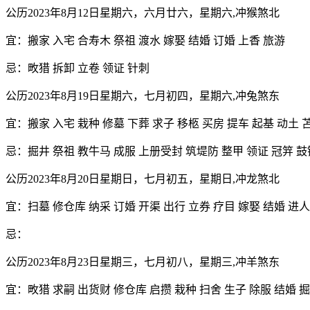
公历2023年8月12日星期六，六月廿六，星期六,冲猴煞北
宜：搬家 入宅 合寿木 祭祖 渡水 嫁娶 结婚 订婚 上香 旅游
忌：畋猎 拆卸 立卷 领证 针刺
公历2023年8月19日星期六，七月初四，星期六,冲兔煞东
宜：搬家 入宅 栽种 修墓 下葬 求子 移柩 买房 提车 起基 动土 
忌：掘井 祭祖 教牛马 成服 上册受封 筑堤防 整甲 领证 冠笄 鼓
公历2023年8月20日星期日，七月初五，星期日,冲龙煞北
宜：扫墓 修仓库 纳采 订婚 开渠 出行 立券 疗目 嫁娶 结婚 进
忌：
公历2023年8月23日星期三，七月初八，星期三,冲羊煞东
宜：畋猎 求嗣 出货财 修仓库 启攒 栽种 扫舍 生子 除服 结婚 掘