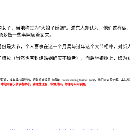
的女子，当地称其为"大娘子婚姻"。浦东人却认为，他们这样做
方能多做一些事照顾着丈夫。
一月份是大节，个人喜事在这一个月易与过年这个大节相冲，对新
懒于梳妆（当然也有封建婚姻确实不愿者），而后坐娘腿上，娘为
或有版权异议的，请联系管理员（邮箱：douchuanxin@foxmail.com)，我们会立即处
：本站内容仅供读者参考，请理性理解、审慎对待，勿作为实际依据。