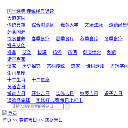
国学经典
传统经典诵读
大道家园
传统典籍
综合浏览区
羲黄大学
文始法脉
道德经集
药食同源
饮食营养
春季食疗
夏季食疗
秋季食疗
冬季食疗
推拿艾灸
推拿
艾灸
拔罐
药浴
药酒
健康综合
刮痧
诸子百家
儒家
历史探究
宗祠传统
道家
诗词歌赋
古玩字
生肖星座
十二生肖
十二星座
黄道吉日
搬家吉日
开业吉日
装修吉日
嫁娶吉日
求子吉日
道德经集释
实修打卡圈
每日小打卡
登录
首页
>>
黄道吉日
>>
嫁娶吉日