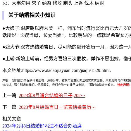
忌：大事勿用 求子 纳畜 修坟 剃头 上香 伐木 纳财
关于结婚相关小知识
●大娘子:跟唐朝以胖为美一样，浦东当时流行娶比自己大几岁
话所说:"长嫂当母，长妻当姐"。比较明显的一点就是希望女
●避大节:双方选结婚吉日，尽可能的避开农历一月，因为这
●上轿:新娘上轿前，经男方喜娘三次催妆，佯作不愿出嫁，
本文地址:https://www.dadaojiayuan.com/jiaqu/1529.html.
声明：
我们致力于保护作者版权，注重分享。被刊用文章因无法核实真实出处，未能及时与作者取得联系，
法权益，请立即通知我们，情况属实，我们会第一时间予以删除，并同时向您表示歉意。
特此声明
上一篇:
2023年8月适合结婚的日子,202···
下一篇:
2023年8月结婚吉日一览表结婚黄历···
相关文章
2024年2月8日结婚好吗适不适合办酒席