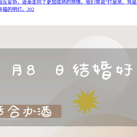
相互妥协，逐渐走向了更加成熟的感情。我们常说“打是亲、骂是
福的明灯。202