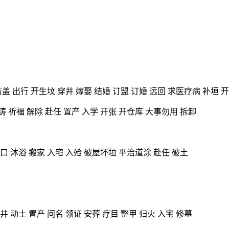
苫盖 出行 开生坟 穿井 嫁娶 结婚 订盟 订婚 远回 求医疗病 补垣 
铸 祈福 解除 赴任 置产 入学 开张 开仓库 大事勿用 拆卸
人口 沐浴 搬家 入宅 入殓 破屋坏垣 平治道涂 赴任 破土
井 动土 置产 问名 领证 安葬 疗目 整甲 归火 入宅 修墓