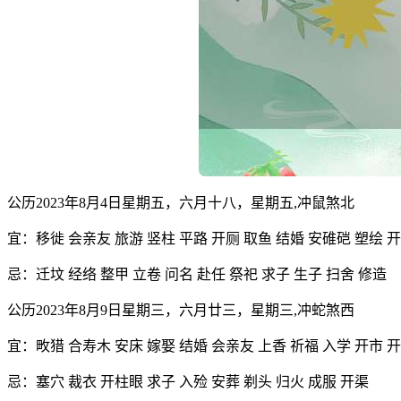
公历2023年8月4日星期五，六月十八，星期五,冲鼠煞北
宜：移徙 会亲友 旅游 竖柱 平路 开厕 取鱼 结婚 安碓硙 塑绘 开
忌：迁坟 经络 整甲 立卷 问名 赴任 祭祀 求子 生子 扫舍 修造
公历2023年8月9日星期三，六月廿三，星期三,冲蛇煞西
宜：畋猎 合寿木 安床 嫁娶 结婚 会亲友 上香 祈福 入学 开市 开
忌：塞穴 裁衣 开柱眼 求子 入殓 安葬 剃头 归火 成服 开渠