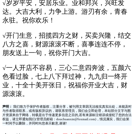
√岁岁平安，安居乐业。业和邦兴，兴旺发
达。大吉大利，力争上游。游刃有余，青春
永驻。祝你欢乐！
√开门生意，招揽四方之财，买卖兴隆，结交
八方之喜，财源滚滚不断，喜事连连不停，
朋友送上一句，祝你开门大吉。
√一人开店不容易，三心二意四奔波，五颜六
色看过脸，七上八下拜过神，九九归一终开
业，十全十美开张日，祝福你开业大吉，财
源滚滚。
声明：
我们致力于保护作者版权，注重分享，被刊用文章因无法核实真实出处，未能及时
与作者取得联系，或有版权异议的，请联系管理员，我们会立即处理，本站部分文字与图
片资源来自于网络，转载是出于传递更多信息之目的,若有来源标注错误或侵犯了您的合法
权益，请立即通知我们(管理员邮箱：douchuanxin@foxmail.com)，情况属实，我们会第
一时间予以删除，并同时向您表示歉意,谢谢!