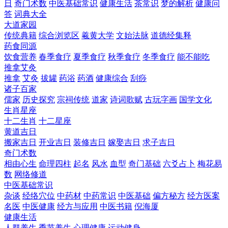
日
奇门术数
中医基础常识
健康生活
茶常识
梦的解析
健康问
答
词典大全
大道家园
传统典籍
综合浏览区
羲黄大学
文始法脉
道德经集释
药食同源
饮食营养
春季食疗
夏季食疗
秋季食疗
冬季食疗
能不能吃
推拿艾灸
推拿
艾灸
拔罐
药浴
药酒
健康综合
刮痧
诸子百家
儒家
历史探究
宗祠传统
道家
诗词歌赋
古玩字画
国学文化
生肖星座
十二生肖
十二星座
黄道吉日
搬家吉日
开业吉日
装修吉日
嫁娶吉日
求子吉日
奇门术数
相由心生
命理四柱
起名
风水
血型
奇门基础
六爻占卜
梅花易
数
网络修道
中医基础常识
杂谈
经络穴位
中药材
中药常识
中医基础
偏方秘方
经方医案
名医
中医健康
经方与应用
中医书籍
倪海厦
健康生活
人群养生
季节养生
心理健康
运动健身