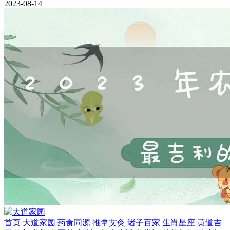
2023-08-14
首页
大道家园
药食同源
推拿艾灸
诸子百家
生肖星座
黄道吉