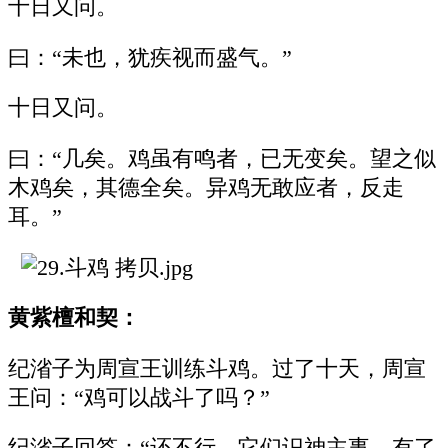
十日又问。
曰：“未也，犹疾视而盛气。”
十日又问。
曰：“几矣。鸡虽有鸣者，已无变矣。望之似
木鸡矣，其德全矣。异鸡无敢应者，反走
耳。”
黄紫檀和契：
纪渻子为周宣王训练斗鸡。过了十天，周宣
王问：“鸡可以战斗了吗？”