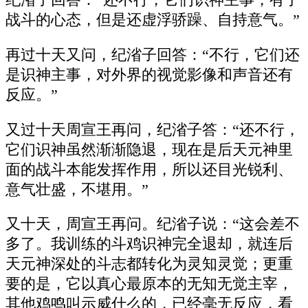
纪渻子回答：“还不行，它们识神主事，有了
战斗的心态，但是还虚浮骄躁、自持意气。”
再过十天又问，纪渻子回答：“不行，它们还
是识神主事，对外界的视觉影像和声音还有
反应。”
又过十天周宣王再问，纪渻子答：“还不行，
它们识神虽然渐渐隐退，现在是后天元神里
面的战斗本能发挥作用，所以还目光锐利、
意气壮盛，不堪用。”
又十天，周宣王再问。纪渻子说：“这会差不
多了。我训练的斗鸡识神完全退却，就连后
天元神深处的斗志都转化为灵知灵觉；更重
要的是，它以真心最原本的无知无觉主宰，
其他鸡鸣叫示威什么的，已经毫无反应，看