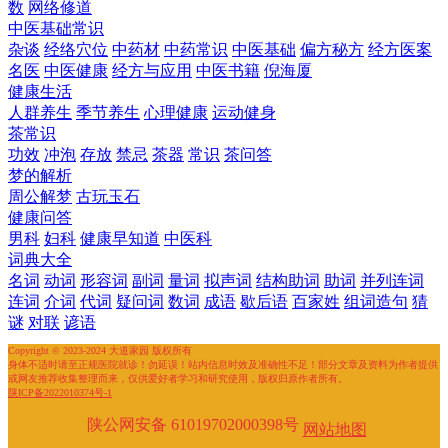
数
网络修道
中医基础常识
杂谈
经络穴位
中药材
中药常识
中医基础
偏方秘方
经方医案
名医
中医健康
经方与应用
中医书籍
倪海厦
健康生活
人群养生
季节养生
心理健康
运动健身
茶常识
功效
冲泡
存放
禁忌
茶器
常识
茶问答
梦的解析
周公解梦
古玩玉石
健康问答
男科
妇科
健康早知道
中医科
词典大全
名词
动词
形容词
副词
量词
拟声词
结构助词
助词
并列连词
连词
介词
代词
疑问词
数词
成语
歇后语
百家姓
组词造句
猜
谜
对联
谚语
Copyright © 2023-2024 大道家园 版权所有
身体不适时请至正规医院就诊！勿延误！站内信息时效及准确性不足！部分文章及资料为作者提供
或网友推荐收集整理而来，仅供爱好者学习和研究使用，版权归原作者所有。
陕ICP备2022010374号-1
陕公网安备 61019702000398号
网站地图