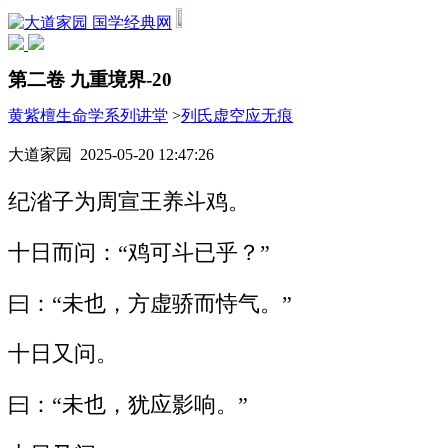
国学经典网
第二卷 九重境界-20
黄紫檀生命学系列讲堂
>
列氏虚空应无痕
大道家园 2025-05-20 12:47:26
纪渻子为周宣王养斗鸡。
十日而问：“鸡可斗已乎？”
曰：“未也，方虚骄而恃气。”
十日又问。
曰：“未也，犹应影响。”