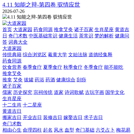
4.11 知能之辩-第四卷 驭情应世
2026-07-26
首页
大道家园
药食同源
推拿艾灸
诸子百家
生肖星座
黄道吉
日
奇门术数
中医基础常识
健康生活
茶常识
梦的解析
健康问
答
词典大全
大道家园
传统典籍
综合浏览区
羲黄大学
文始法脉
道德经集释
药食同源
饮食营养
春季食疗
夏季食疗
秋季食疗
冬季食疗
能不能吃
推拿艾灸
推拿
艾灸
拔罐
药浴
药酒
健康综合
刮痧
诸子百家
儒家
历史探究
宗祠传统
道家
诗词歌赋
古玩字画
国学文化
生肖星座
十二生肖
十二星座
黄道吉日
搬家吉日
开业吉日
装修吉日
嫁娶吉日
求子吉日
奇门术数
相由心生
命理四柱
起名
风水
血型
奇门基础
六爻占卜
梅花易