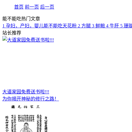
首页
前一页
后一页
能不能吃热门文章
1
孕妇，产妇，婴儿能不能吃天花粉
2
方腿
3
鲜鲍
4
牛肝
5
珊
站长推荐
大道家园免费送书啦!!!
为你揭开神秘的修行之路！