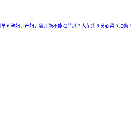
瑚草
6
孕妇，产妇，婴儿能不能吃节瓜
7
大芋头
8
黄心菜
9
油条
1