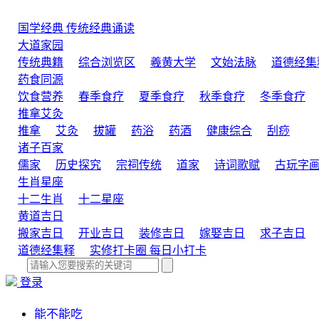
国学经典
传统经典诵读
大道家园
传统典籍
综合浏览区
羲黄大学
文始法脉
道德经集
药食同源
饮食营养
春季食疗
夏季食疗
秋季食疗
冬季食疗
推拿艾灸
推拿
艾灸
拔罐
药浴
药酒
健康综合
刮痧
诸子百家
儒家
历史探究
宗祠传统
道家
诗词歌赋
古玩字
生肖星座
十二生肖
十二星座
黄道吉日
搬家吉日
开业吉日
装修吉日
嫁娶吉日
求子吉日
道德经集释
实修打卡圈
每日小打卡
登录
能不能吃