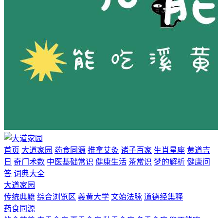
首页
大道家园
药食同源
推拿艾灸
诸子百家
生肖星座
黄道吉
日
奇门术数
中医基础常识
健康生活
茶常识
梦的解析
健康问
答
词典大全
大道家园
传统典籍
综合浏览区
羲黄大学
文始法脉
道德经集释
药食同源