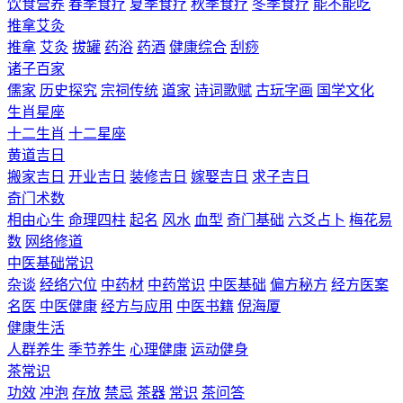
饮食营养
春季食疗
夏季食疗
秋季食疗
冬季食疗
能不能吃
推拿艾灸
推拿
艾灸
拔罐
药浴
药酒
健康综合
刮痧
诸子百家
儒家
历史探究
宗祠传统
道家
诗词歌赋
古玩字画
国学文化
生肖星座
十二生肖
十二星座
黄道吉日
搬家吉日
开业吉日
装修吉日
嫁娶吉日
求子吉日
奇门术数
相由心生
命理四柱
起名
风水
血型
奇门基础
六爻占卜
梅花易
数
网络修道
中医基础常识
杂谈
经络穴位
中药材
中药常识
中医基础
偏方秘方
经方医案
名医
中医健康
经方与应用
中医书籍
倪海厦
健康生活
人群养生
季节养生
心理健康
运动健身
茶常识
功效
冲泡
存放
禁忌
茶器
常识
茶问答