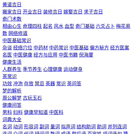
黄道吉日
搬家吉日
开业吉日
装修吉日
嫁娶吉日
求子吉日
奇门术数
相由心生
命理四柱
起名
风水
血型
奇门基础
六爻占卜
梅花易
数
网络修道
中医基础常识
杂谈
经络穴位
中药材
中药常识
中医基础
偏方秘方
经方医案
名医
中医健康
经方与应用
中医书籍
倪海厦
健康生活
人群养生
季节养生
心理健康
运动健身
茶常识
功效
冲泡
存放
禁忌
茶器
常识
茶问答
梦的解析
周公解梦
古玩玉石
健康问答
男科
妇科
健康早知道
中医科
词典大全
名词
动词
形容词
副词
量词
拟声词
结构助词
助词
并列连词
连词
介词
代词
疑问词
数词
成语
歇后语
百家姓
组词造句
猜