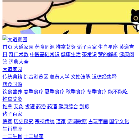
首页
大道家园
药食同源
推拿艾灸
诸子百家
生肖星座
黄道吉
日
奇门术数
中医基础常识
健康生活
茶常识
梦的解析
健康问
答
词典大全
大道家园
传统典籍
综合浏览区
羲黄大学
文始法脉
道德经集释
药食同源
饮食营养
春季食疗
夏季食疗
秋季食疗
冬季食疗
能不能吃
推拿艾灸
推拿
艾灸
拔罐
药浴
药酒
健康综合
刮痧
诸子百家
儒家
历史探究
宗祠传统
道家
诗词歌赋
古玩字画
国学文化
生肖星座
十二生肖
十二星座