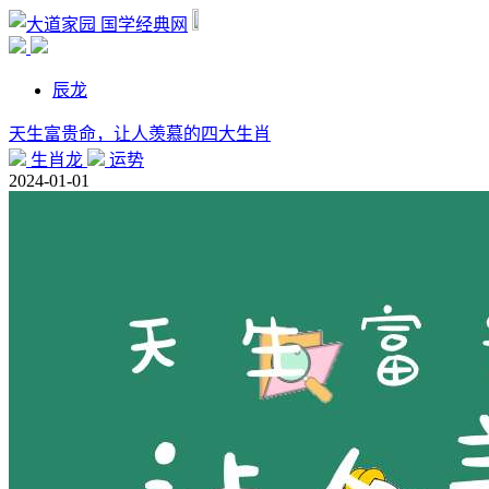
国学经典网
辰龙
天生富贵命，让人羡慕的四大生肖
生肖龙
运势
2024-01-01