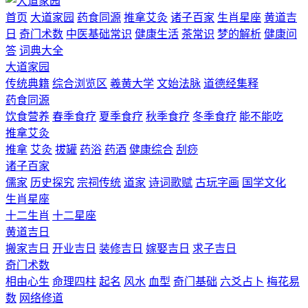
首页
大道家园
药食同源
推拿艾灸
诸子百家
生肖星座
黄道吉
日
奇门术数
中医基础常识
健康生活
茶常识
梦的解析
健康问
答
词典大全
大道家园
传统典籍
综合浏览区
羲黄大学
文始法脉
道德经集释
药食同源
饮食营养
春季食疗
夏季食疗
秋季食疗
冬季食疗
能不能吃
推拿艾灸
推拿
艾灸
拔罐
药浴
药酒
健康综合
刮痧
诸子百家
儒家
历史探究
宗祠传统
道家
诗词歌赋
古玩字画
国学文化
生肖星座
十二生肖
十二星座
黄道吉日
搬家吉日
开业吉日
装修吉日
嫁娶吉日
求子吉日
奇门术数
相由心生
命理四柱
起名
风水
血型
奇门基础
六爻占卜
梅花易
数
网络修道