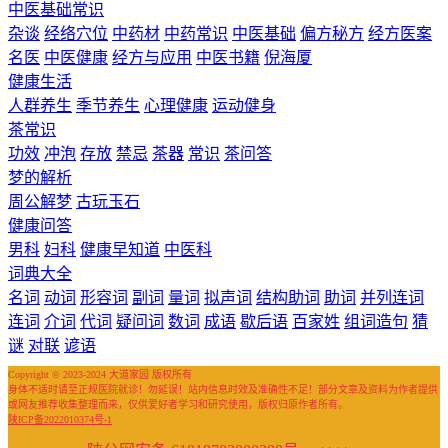
中医基础常识
杂谈
经络穴位
中药材
中药常识
中医基础
偏方秘方
经方医案
名医
中医健康
经方与应用
中医书籍
倪海厦
健康生活
人群养生
季节养生
心理健康
运动健身
茶常识
功效
冲泡
存放
禁忌
茶器
常识
茶问答
梦的解析
周公解梦
古玩玉石
健康问答
男科
妇科
健康早知道
中医科
词典大全
名词
动词
形容词
副词
量词
拟声词
结构助词
助词
并列连词
连词
介词
代词
疑问词
数词
成语
歇后语
百家姓
组词造句
猜
谜
对联
谚语
Copyright © 2023-2024 大道家园 版权所有
身体不适时请至正规医院就诊！勿延误！站内信息时效及准确性不足！部分文章及资料为作者提供
或网友推荐收集整理而来，仅供爱好者学习和研究使用，版权归原作者所有。
陕ICP备2022010374号-1