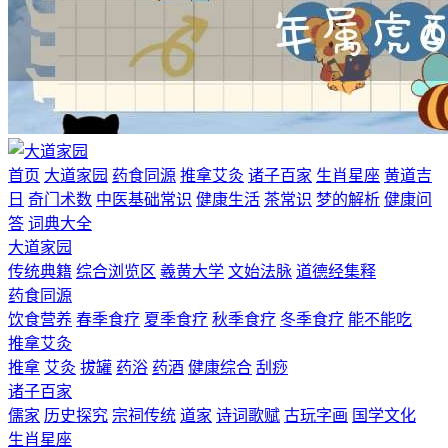
首页
大道家园
药食同源
推拿艾灸
诸子百家
生肖星座
黄道吉
日
奇门术数
中医基础常识
健康生活
茶常识
梦的解析
健康问
答
词典大全
大道家园
传统典籍
综合浏览区
羲黄大学
文始法脉
道德经集释
药食同源
饮食营养
春季食疗
夏季食疗
秋季食疗
冬季食疗
能不能吃
推拿艾灸
推拿
艾灸
拔罐
药浴
药酒
健康综合
刮痧
诸子百家
儒家
历史探究
宗祠传统
道家
诗词歌赋
古玩字画
国学文化
生肖星座