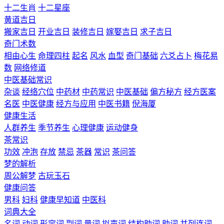
十二生肖
十二星座
黄道吉日
搬家吉日
开业吉日
装修吉日
嫁娶吉日
求子吉日
奇门术数
相由心生
命理四柱
起名
风水
血型
奇门基础
六爻占卜
梅花易
数
网络修道
中医基础常识
杂谈
经络穴位
中药材
中药常识
中医基础
偏方秘方
经方医案
名医
中医健康
经方与应用
中医书籍
倪海厦
健康生活
人群养生
季节养生
心理健康
运动健身
茶常识
功效
冲泡
存放
禁忌
茶器
常识
茶问答
梦的解析
周公解梦
古玩玉石
健康问答
男科
妇科
健康早知道
中医科
词典大全
名词
动词
形容词
副词
量词
拟声词
结构助词
助词
并列连词