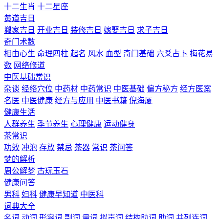
十二生肖
十二星座
黄道吉日
搬家吉日
开业吉日
装修吉日
嫁娶吉日
求子吉日
奇门术数
相由心生
命理四柱
起名
风水
血型
奇门基础
六爻占卜
梅花易
数
网络修道
中医基础常识
杂谈
经络穴位
中药材
中药常识
中医基础
偏方秘方
经方医案
名医
中医健康
经方与应用
中医书籍
倪海厦
健康生活
人群养生
季节养生
心理健康
运动健身
茶常识
功效
冲泡
存放
禁忌
茶器
常识
茶问答
梦的解析
周公解梦
古玩玉石
健康问答
男科
妇科
健康早知道
中医科
词典大全
名词
动词
形容词
副词
量词
拟声词
结构助词
助词
并列连词