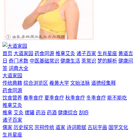
首页
大道家园
药食同源
推拿艾灸
诸子百家
生肖星座
黄道吉
日
奇门术数
中医基础常识
健康生活
茶常识
梦的解析
健康问
答
词典大全
大道家园
传统典籍
综合浏览区
羲黄大学
文始法脉
道德经集释
药食同源
饮食营养
春季食疗
夏季食疗
秋季食疗
冬季食疗
能不能吃
推拿艾灸
推拿
艾灸
拔罐
药浴
药酒
健康综合
刮痧
诸子百家
儒家
历史探究
宗祠传统
道家
诗词歌赋
古玩字画
国学文化
生肖星座