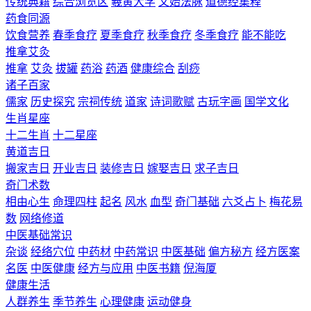
传统典籍
综合浏览区
羲黄大学
文始法脉
道德经集释
药食同源
饮食营养
春季食疗
夏季食疗
秋季食疗
冬季食疗
能不能吃
推拿艾灸
推拿
艾灸
拔罐
药浴
药酒
健康综合
刮痧
诸子百家
儒家
历史探究
宗祠传统
道家
诗词歌赋
古玩字画
国学文化
生肖星座
十二生肖
十二星座
黄道吉日
搬家吉日
开业吉日
装修吉日
嫁娶吉日
求子吉日
奇门术数
相由心生
命理四柱
起名
风水
血型
奇门基础
六爻占卜
梅花易
数
网络修道
中医基础常识
杂谈
经络穴位
中药材
中药常识
中医基础
偏方秘方
经方医案
名医
中医健康
经方与应用
中医书籍
倪海厦
健康生活
人群养生
季节养生
心理健康
运动健身