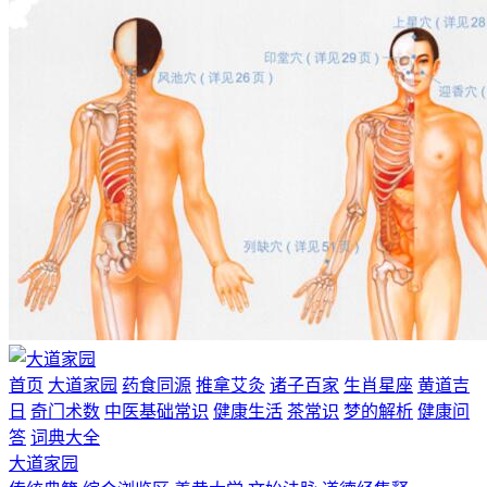
首页
大道家园
药食同源
推拿艾灸
诸子百家
生肖星座
黄道吉
日
奇门术数
中医基础常识
健康生活
茶常识
梦的解析
健康问
答
词典大全
大道家园