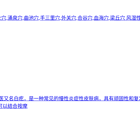
昆仑穴,涌泉穴,曲池穴,手三里穴,外关穴,合谷穴,血海穴,梁丘穴
病，中医又名白疙，是一种常见的慢性炎症性皮肤病，具有顽固性和
可以结合按摩