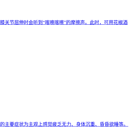
，膝关节屈伸时会听到“喀嚓喀嚓”的摩擦声。此时，可用花椒酒
劳综合征的主要症状为主观上感觉疲乏无力、身体沉重、昏昏欲睡等。