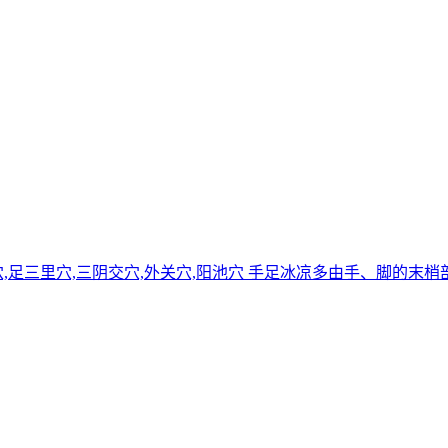
血海穴,足三里穴,三阴交穴,外关穴,阳池穴 手足冰凉多由手、脚