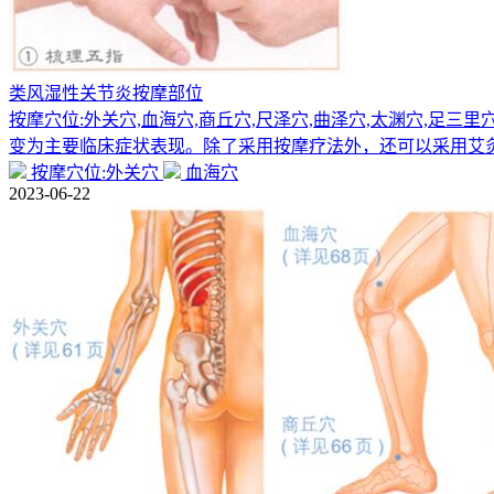
类风湿性关节炎按摩部位
按摩穴位:外关穴,血海穴,商丘穴,尺泽穴,曲泽穴,太渊穴,
变为主要临床症状表现。除了采用按摩疗法外，还可以采用艾
按摩穴位:外关穴
血海穴
2023-06-22