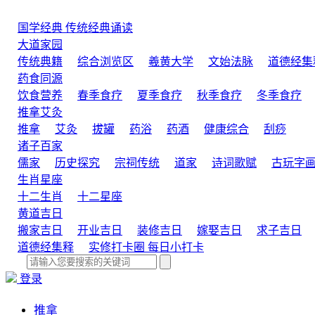
国学经典
传统经典诵读
大道家园
传统典籍
综合浏览区
羲黄大学
文始法脉
道德经集
药食同源
饮食营养
春季食疗
夏季食疗
秋季食疗
冬季食疗
推拿艾灸
推拿
艾灸
拔罐
药浴
药酒
健康综合
刮痧
诸子百家
儒家
历史探究
宗祠传统
道家
诗词歌赋
古玩字
生肖星座
十二生肖
十二星座
黄道吉日
搬家吉日
开业吉日
装修吉日
嫁娶吉日
求子吉日
道德经集释
实修打卡圈
每日小打卡
登录
推拿