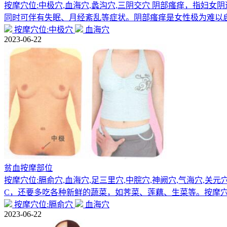
按摩穴位:中极穴,血海穴,蠡沟穴,三阴交穴 阴部瘙痒，指
同时可伴有失眠、月经紊乱等症状。阴部瘙痒是女性极为难以
按摩穴位:中极穴
血海穴
2023-06-22
贫血按摩部位
按摩穴位:膈俞穴,血海穴,足三里穴,中脘穴,神阙穴,气海穴
C，还要多吃各种新鲜的蔬菜，如荠菜、莲藕、生菜等。按摩
按摩穴位:膈俞穴
血海穴
2023-06-22