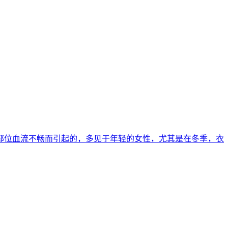
的末梢部位血流不畅而引起的，多见于年轻的女性，尤其是在冬季，衣