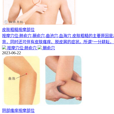
皮肤粗糙按摩部位
按摩穴位:肺俞穴,膈俞穴,曲池穴,血海穴 皮肤粗糙的主要
背，同时还可伴有皮肤瘙痒、脱皮屑的症状。所谓“一分耕耘，
按摩穴位:肺俞穴
膈俞穴
2023-06-22
阴部瘙痒按摩部位