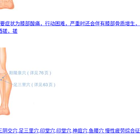
节炎主要症状为膝部酸痛，行动困难，严重时还会伴有膝部骨质增生
酒搓，搓
穴,三阴交穴,足三里穴,印堂穴,印堂穴,神庭穴,鱼腰穴 慢性疲