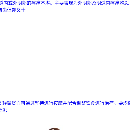
妇女阴道内或外阴部的瘙痒不堪。主要表现为外阴部及阴道内瘙痒难
启齿但却又十
,关元穴 轻微贫血可通过坚持进行按摩并配合调整饮食进行治疗。
穴位：