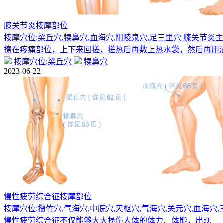
膝关节炎按摩部位
按摩穴位:梁丘穴,犊鼻穴,血海穴,阳陵泉穴,足三里穴 膝关
擦在疼痛部位，上下来回搓，搓热后再敷上热水袋，然后再用
按摩穴位:梁丘穴
犊鼻穴
2023-06-22
慢性疲劳综合征按摩部位
按摩穴位:攒竹穴,气海穴,中脘穴,天枢穴,气海穴,关元穴,血海
慢性疲劳综合征不仅能够大大损伤人体的体力、体能，出现