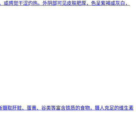
忍，或感觉干涩灼热。外阴部可见皮肤肥厚，色呈紫褐或灰白，
要均衡摄取肝脏、蛋黄、谷类等富含铁质的食物，摄人充足的维生素