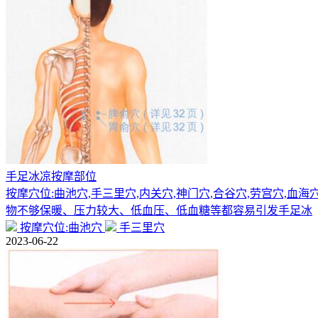
手足冰凉按摩部位
按摩穴位:曲池穴,手三里穴,内关穴,神门穴,合谷穴,劳宫穴,
物不够保暖、压力较大、低血压、低血糖等都容易引发手足冰
按摩穴位:曲池穴
手三里穴
2023-06-22