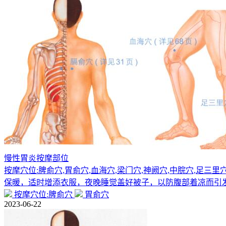
慢性胃炎按摩部位
按摩穴位:脾俞穴,胃俞穴,血海穴,梁门穴,神阙穴,中脘穴,
保暖，适时增添衣服，夜晚睡觉盖好被子，以防腹部着凉而引
按摩穴位:脾俞穴
胃俞穴
2023-06-22