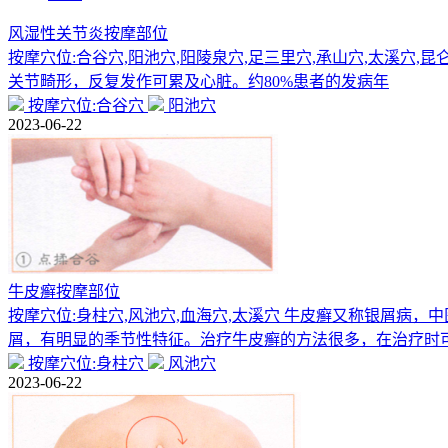
风湿性关节炎按摩部位
按摩穴位:合谷穴,阳池穴,阳陵泉穴,足三里穴,承山穴,太溪穴,
关节畸形，反复发作可累及心脏。约80%患者的发病年
按摩穴位:合谷穴
阳池穴
2023-06-22
牛皮癣按摩部位
按摩穴位:身柱穴,风池穴,血海穴,太溪穴 牛皮癣又称银屑
屑，有明显的季节性特征。治疗牛皮癣的方法很多，在治疗时
按摩穴位:身柱穴
风池穴
2023-06-22