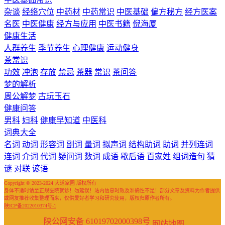
杂谈
经络穴位
中药材
中药常识
中医基础
偏方秘方
经方医案
名医
中医健康
经方与应用
中医书籍
倪海厦
健康生活
人群养生
季节养生
心理健康
运动健身
茶常识
功效
冲泡
存放
禁忌
茶器
常识
茶问答
梦的解析
周公解梦
古玩玉石
健康问答
男科
妇科
健康早知道
中医科
词典大全
名词
动词
形容词
副词
量词
拟声词
结构助词
助词
并列连词
连词
介词
代词
疑问词
数词
成语
歇后语
百家姓
组词造句
猜
谜
对联
谚语
Copyright © 2023-2024 大道家园 版权所有
身体不适时请至正规医院就诊！勿延误！站内信息时效及准确性不足！部分文章及资料为作者提供
或网友推荐收集整理而来，仅供爱好者学习和研究使用，版权归原作者所有。
陕ICP备2022010374号-1
陕公网安备 61019702000398号
网站地图