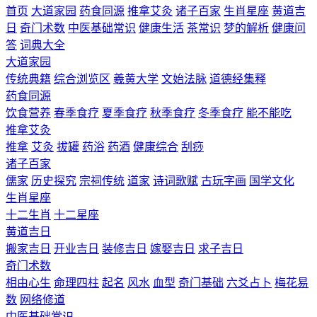
首页
大道家园
药食同源
推拿艾灸
诸子百家
生肖星座
黄道吉
日
奇门术数
中医基础常识
健康生活
茶常识
梦的解析
健康问
答
词典大全
大道家园
传统典籍
综合浏览区
羲黄大学
文始法脉
道德经集释
药食同源
饮食营养
春季食疗
夏季食疗
秋季食疗
冬季食疗
能不能吃
推拿艾灸
推拿
艾灸
拔罐
药浴
药酒
健康综合
刮痧
诸子百家
儒家
历史探究
宗祠传统
道家
诗词歌赋
古玩字画
国学文化
生肖星座
十二生肖
十二星座
黄道吉日
搬家吉日
开业吉日
装修吉日
嫁娶吉日
求子吉日
奇门术数
相由心生
命理四柱
起名
风水
血型
奇门基础
六爻占卜
梅花易
数
网络修道
中医基础常识