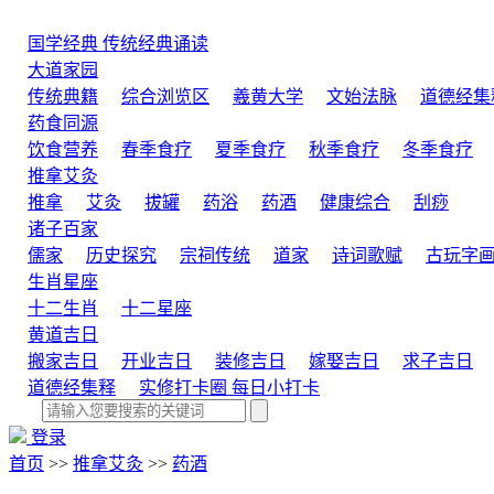
国学经典
传统经典诵读
大道家园
传统典籍
综合浏览区
羲黄大学
文始法脉
道德经集
药食同源
饮食营养
春季食疗
夏季食疗
秋季食疗
冬季食疗
推拿艾灸
推拿
艾灸
拔罐
药浴
药酒
健康综合
刮痧
诸子百家
儒家
历史探究
宗祠传统
道家
诗词歌赋
古玩字
生肖星座
十二生肖
十二星座
黄道吉日
搬家吉日
开业吉日
装修吉日
嫁娶吉日
求子吉日
道德经集释
实修打卡圈
每日小打卡
登录
首页
>>
推拿艾灸
>>
药酒