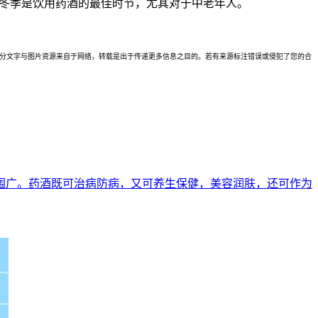
明冬季是饮用药酒的最佳时节，尤其对于中老年人。
理。本站部分文字与图片资源来自于网络，转载是出于传递更多信息之目的。若有来源标注错误或侵犯了您的合
围广。药酒既可治病防病，又可养生保健，美容润肤，还可作为