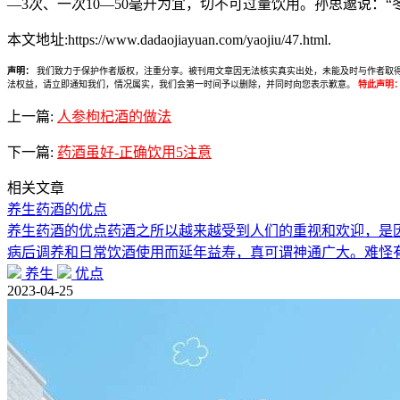
—3次、一次10—50毫升为宜，切不可过量饮用。孙思邈说
本文地址:https://www.dadaojiayuan.com/yaojiu/47.html.
声明：
我们致力于保护作者版权，注重分享。被刊用文章因无法核实真实出处，未能及时与作者取得联系，
法权益，请立即通知我们，情况属实，我们会第一时间予以删除，并同时向您表示歉意。
特此声明
上一篇:
人参枸杞酒的做法
下一篇:
药酒虽好-正确饮用5注意
相关文章
养生药酒的优点
养生药酒的优点药酒之所以越来越受到人们的重视和欢迎，是
病后调养和日常饮酒使用而延年益寿，真可谓神通广大。难怪
养生
优点
2023-04-25