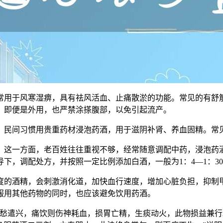
常用于风寒湿痹，具有祛风活血、止痛散淤的功能。常见的有舒
，即便是外用，也严禁涂搽腹部，以免引起流产。
，民间习惯用贵重药材浸泡药酒，用于滋阴补肾、养血固精。常
。这一方面，老百姓往往重视不够，经常随意调配中药，浸泡药
下，调配处方，并按照一定比例添加白酒，一般为1：4—1：3
浓度的酒精，会刺激消化道，加快血行速度，增加心脏负担，抑
服用其他药物的同时，也应该避免饮用药酒。
愁遣兴，痛饮则伤神耗血，损胃亡精，生痰动火，此物损益兼行