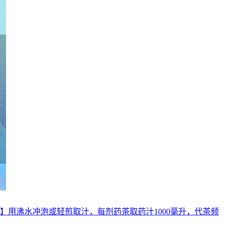
法】用沸水冲泡或轻煎取汁，每剂药茶取药汁1000毫升，代茶频