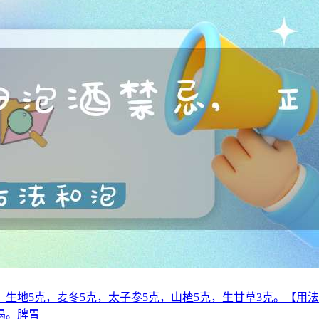
，生地5克，麦冬5克，太子参5克，山楂5克，生甘草3克。【用
渴。脾胃