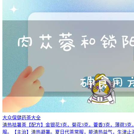
大众保健药茶大全
清热祛暑茶【配方】金银花3克，菊花3克，藿香3克，薄荷3克
服。【主治】清热避暑。夏日代茶常服，能清热益气，生津止