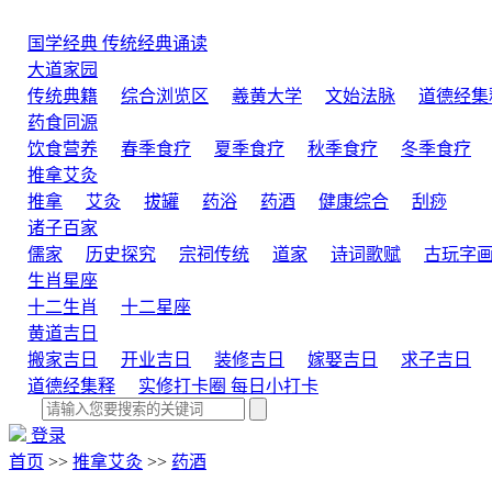
国学经典
传统经典诵读
大道家园
传统典籍
综合浏览区
羲黄大学
文始法脉
道德经集
药食同源
饮食营养
春季食疗
夏季食疗
秋季食疗
冬季食疗
推拿艾灸
推拿
艾灸
拔罐
药浴
药酒
健康综合
刮痧
诸子百家
儒家
历史探究
宗祠传统
道家
诗词歌赋
古玩字
生肖星座
十二生肖
十二星座
黄道吉日
搬家吉日
开业吉日
装修吉日
嫁娶吉日
求子吉日
道德经集释
实修打卡圈
每日小打卡
登录
首页
>>
推拿艾灸
>>
药酒