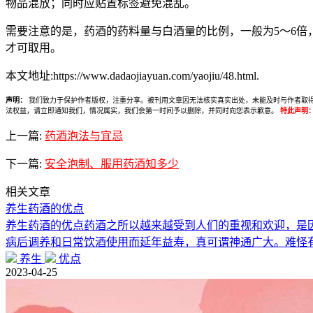
物品混放；同时应贴置标签避免混乱。
需要注意的是，药酒的药料量与白酒量的比例，一般为5～6倍，某些
才可取用。
本文地址:https://www.dadaojiayuan.com/yaojiu/48.html.
声明：
我们致力于保护作者版权，注重分享。被刊用文章因无法核实真实出处，未能及时与作者取得联系，
法权益，请立即通知我们，情况属实，我们会第一时间予以删除，并同时向您表示歉意。
特此声明
上一篇:
药酒泡法与宜忌
下一篇:
安全泡制、服用药酒知多少
相关文章
养生药酒的优点
养生药酒的优点药酒之所以越来越受到人们的重视和欢迎，是
病后调养和日常饮酒使用而延年益寿，真可谓神通广大。难怪
养生
优点
2023-04-25