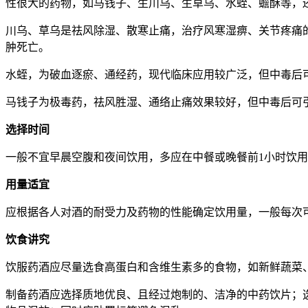
性很大的药物，如马钱子、生川乌、生草乌、水蛭、蟾酥等，
川乌、草乌是祛风除湿、散寒止痛，治疗风寒湿痹、关节疼痛
肿死亡。
水蛭，为破血逐瘀、通经药，现代临床应用较广泛，但中毒后
马钱子为极毒药，祛风胜湿、通络止痛效果较好，但中毒后可
选择时间
一般不宜早晨空腹和夜间饮用，多应在中餐或晚餐前1小时饮
用量适宜
应根据各人对酒的耐受力及药物的性能确定饮用量，一般每次可
饮食讲究
饮服药酒应尽量选食高蛋白和含维生素多的食物，如新鲜蔬菜
制备药酒应选择质地优良、且经过炮制的、洁净的中药饮片；