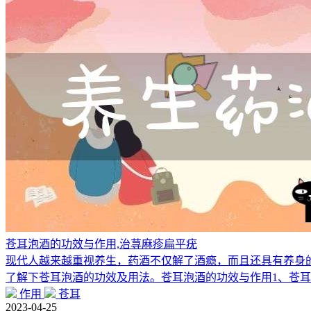
苍耳泡酒的功效与作用,治荨麻疹扁平疣
现代人越来越重视养生，药酒不仅解了酒瘾，而且还具有养身
了解下苍耳泡酒的功效及用法。苍耳泡酒的功效与作用1、苍
作用
苍耳
2023-04-25