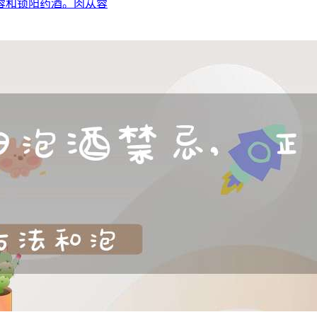
蓉和锁阳药酒。肉苁蓉