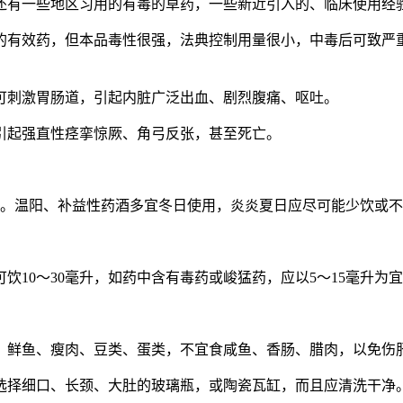
还有一些地区习用的有毒的草药，一些新近引入的、临床使用经
的有效药，但本品毒性很强，法典控制用量很小，中毒后可致严
可刺激胃肠道，引起内脏广泛出血、剧烈腹痛、呕吐。
引起强直性痉挛惊厥、角弓反张，甚至死亡。
用。温阳、补益性药酒多宜冬日使用，炎炎夏日应尽可能少饮或
饮10～30毫升，如药中含有毒药或峻猛药，应以5～15毫升为
、鲜鱼、瘦肉、豆类、蛋类，不宜食咸鱼、香肠、腊肉，以免伤
选择细口、长颈、大肚的玻璃瓶，或陶瓷瓦缸，而且应清洗干净