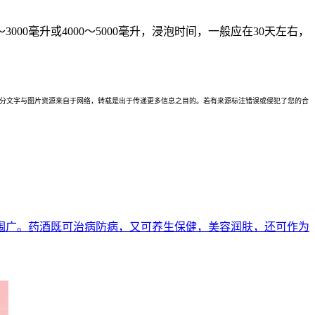
00毫升或4000～5000毫升，浸泡时间，一般应在30天左右，
理。本站部分文字与图片资源来自于网络，转载是出于传递更多信息之目的。若有来源标注错误或侵犯了您的合
围广。药酒既可治病防病，又可养生保健，美容润肤，还可作为