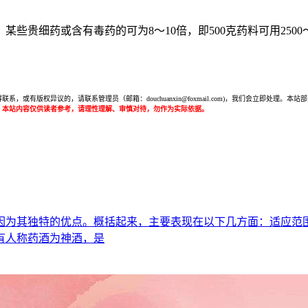
贵细药或含有毒药的可为8～10倍，即500克药料可用2500～30
或有版权异议的，请联系管理员（邮箱：douchuanxin@foxmail.com)，我们会立即处
：本站内容仅供读者参考，请理性理解、审慎对待，勿作为实际依据。
因为其独特的优点。概括起来，主要表现在以下几方面：适应范
有人称药酒为神酒，是