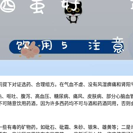
前提下对证选药、合理组方。在气血不虚、没有风湿痹痛和肾阳
发热、呕吐、腹泻、高血压、糖尿病、痛风、皮肤病、部分心脑血
不可随意饮用药酒，因为许多西药均不可与酒和药酒同用，否则
一些有毒的矿物药，如砒石、砒霜、朱砂、银朱、雄黄等；二是