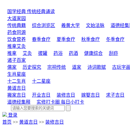
国学经典
传统经典诵读
大道家园
传统典籍
综合浏览区
羲黄大学
文始法脉
道德经集
药食同源
饮食营养
春季食疗
夏季食疗
秋季食疗
冬季食疗
推拿艾灸
推拿
艾灸
拔罐
药浴
药酒
健康综合
刮痧
诸子百家
儒家
历史探究
宗祠传统
道家
诗词歌赋
古玩字
生肖星座
十二生肖
十二星座
黄道吉日
搬家吉日
开业吉日
装修吉日
嫁娶吉日
求子吉日
道德经集释
实修打卡圈
每日小打卡
登录
首页
>>
黄道吉日
>>
装修吉日