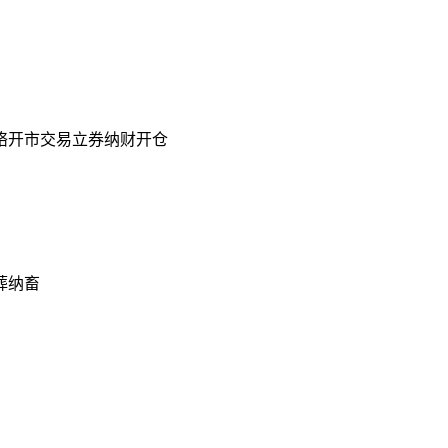
络开市交易立券纳财开仓
葬纳畜