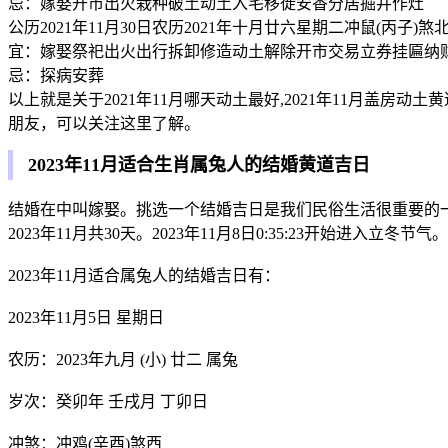
忌：嫁娶开市出火栽种破土动土入宅移徙安香分居掘井作灶
公历2021年11月30日农历2021年十月廿六星期二冲鼠(丙子)煞
宜：嫁娶祭祀出火出行拆卸修造动土解除开市交易立券挂匾纳
忌：探病安葬
以上就是关于2021年11月哪天动土最好,2021年11月盖
朋友，可以关注这里了解。
2023年11月适合生肖属兔人的结婚黄道吉日
结婚在中叫嫁娶。挑选一个结婚吉日是我们民俗生活很重要的
2023年11月共30天。2023年11月8日0:35:23开始进入立冬节
2023年11月适合属兔人的结婚吉日有：
2023年11月5日 星期日
农历：2023年九月 (小) 廿二 属兔
岁次：癸卯年 壬戌月 丁卯日
冲煞：冲鸡(辛酉)煞西