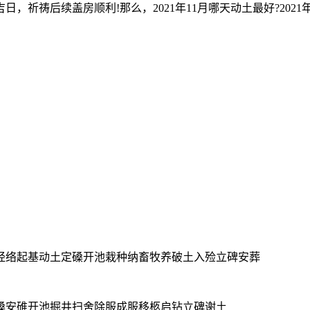
祷后续盖房顺利!那么，2021年11月哪天动土最好?2021年1
经络起基动土定磉开池栽种纳畜牧养破土入殓立碑安葬
磉安碓开池掘井扫舍除服成服移柩启钻立碑谢土