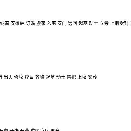
纳畜 安碓硙 订婚 搬家 入宅 安门 远回 起基 动土 立券 上册受封
 出火 修坟 疗目 齐醮 起基 动土 祭祀 上坟 安葬
开市 开张 开业 求医疗病 置产