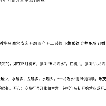
教牛马 塞穴 安床 开厕 置产 开工 装修 下葬 鼓铸 穿井 酝酿 订婚
定的。如在正月初五，就叫“五龙治水”，在初六，就叫“六龙治
，龙越少，水越多；龙越多，水越少。“一龙治水”则风调雨顺，禾
的祭祀。开市：商品行号开张做生意。包括年头初开始营业或开