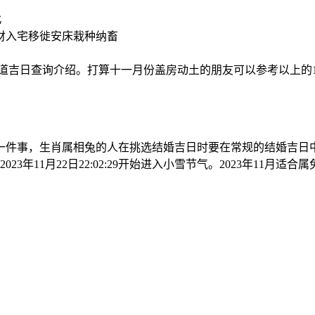
北
财入宅移徙安床栽种纳畜
房动土黄道吉日查询介绍。打算十一月份盖房动土的朋友可以参考以
一件事，生肖属相兔的人在挑选结婚吉日时要在常规的结婚吉日
气。2023年11月22日22:02:29开始进入小雪节气。2023年11月