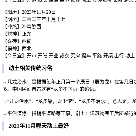
【阳历】2023年11月29日
【阴历】二零二三年十月十七
【冲煞】冲鸡煞西
【财神】正东
【喜神】西南
【福神】西北
【今日宜】开市 开张 开业 裁衣 买房 提车 平路 开渠 出行 动土 
动土相关传统习俗
→几龙治水：是根据每年正月第一个辰日（辰为龙）在第几日决
多。中国民间自古就有“龙多不下雨”的谚语。
→“几龙治水”：“龙多靠，龙少涝”，“龙多不治水”。意思是
→平治道涂：指铺平道路等工事。谢土：建筑物完工后所举行
2021年11月哪天动土最好