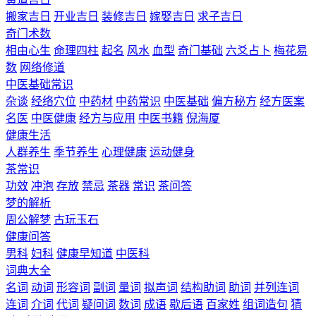
搬家吉日
开业吉日
装修吉日
嫁娶吉日
求子吉日
奇门术数
相由心生
命理四柱
起名
风水
血型
奇门基础
六爻占卜
梅花易
数
网络修道
中医基础常识
杂谈
经络穴位
中药材
中药常识
中医基础
偏方秘方
经方医案
名医
中医健康
经方与应用
中医书籍
倪海厦
健康生活
人群养生
季节养生
心理健康
运动健身
茶常识
功效
冲泡
存放
禁忌
茶器
常识
茶问答
梦的解析
周公解梦
古玩玉石
健康问答
男科
妇科
健康早知道
中医科
词典大全
名词
动词
形容词
副词
量词
拟声词
结构助词
助词
并列连词
连词
介词
代词
疑问词
数词
成语
歇后语
百家姓
组词造句
猜