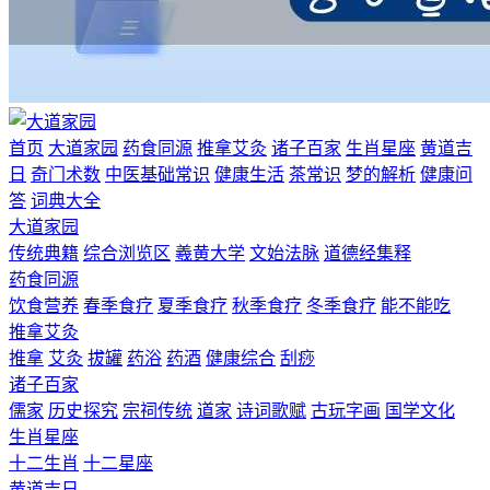
首页
大道家园
药食同源
推拿艾灸
诸子百家
生肖星座
黄道吉
日
奇门术数
中医基础常识
健康生活
茶常识
梦的解析
健康问
答
词典大全
大道家园
传统典籍
综合浏览区
羲黄大学
文始法脉
道德经集释
药食同源
饮食营养
春季食疗
夏季食疗
秋季食疗
冬季食疗
能不能吃
推拿艾灸
推拿
艾灸
拔罐
药浴
药酒
健康综合
刮痧
诸子百家
儒家
历史探究
宗祠传统
道家
诗词歌赋
古玩字画
国学文化
生肖星座
十二生肖
十二星座
黄道吉日