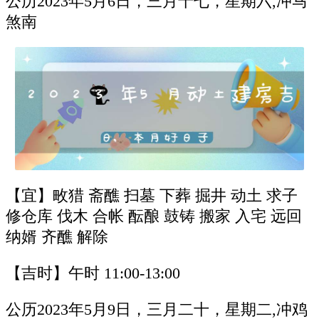
公历2023年5月6日，三月十七，星期六,冲马
煞南
【宜】畋猎 斋醮 扫墓 下葬 掘井 动土 求子
修仓库 伐木 合帐 酝酿 鼓铸 搬家 入宅 远回
纳婿 齐醮 解除
【吉时】午时 11:00-13:00
公历2023年5月9日，三月二十，星期二,冲鸡