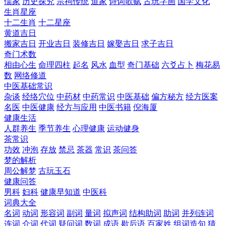
儒家
历史探究
宗祠传统
道家
诗词歌赋
古玩字画
国学文化
生肖星座
十二生肖
十二星座
黄道吉日
搬家吉日
开业吉日
装修吉日
嫁娶吉日
求子吉日
奇门术数
相由心生
命理四柱
起名
风水
血型
奇门基础
六爻占卜
梅花易
数
网络修道
中医基础常识
杂谈
经络穴位
中药材
中药常识
中医基础
偏方秘方
经方医案
名医
中医健康
经方与应用
中医书籍
倪海厦
健康生活
人群养生
季节养生
心理健康
运动健身
茶常识
功效
冲泡
存放
禁忌
茶器
常识
茶问答
梦的解析
周公解梦
古玩玉石
健康问答
男科
妇科
健康早知道
中医科
词典大全
名词
动词
形容词
副词
量词
拟声词
结构助词
助词
并列连词
连词
介词
代词
疑问词
数词
成语
歇后语
百家姓
组词造句
猜