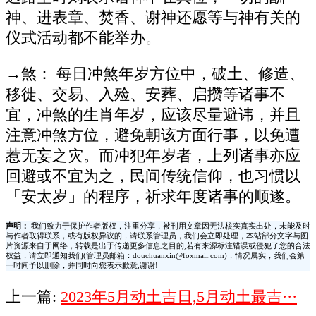
神、进表章、焚香、谢神还愿等与神有关的
仪式活动都不能举办。
→煞： 每日冲煞年岁方位中，破土、修造、
移徙、交易、入殓、安葬、启攒等诸事不
宜，冲煞的生肖年岁，应该尽量避讳，并且
注意冲煞方位，避免朝该方面行事，以免遭
惹无妄之灾。而冲犯年岁者，上列诸事亦应
回避或不宜为之，民间传统信仰，也习惯以
「安太岁」的程序，祈求年度诸事的顺遂。
声明：
我们致力于保护作者版权，注重分享，被刊用文章因无法核实真实出处，未能及时
与作者取得联系，或有版权异议的，请联系管理员，我们会立即处理，本站部分文字与图
片资源来自于网络，转载是出于传递更多信息之目的,若有来源标注错误或侵犯了您的合法
权益，请立即通知我们(管理员邮箱：douchuanxin@foxmail.com)，情况属实，我们会第
一时间予以删除，并同时向您表示歉意,谢谢!
上一篇:
2023年5月动土吉日,5月动土最吉···