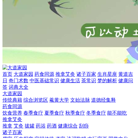
首页
大道家园
药食同源
推拿艾灸
诸子百家
生肖星座
黄道吉
日
奇门术数
中医基础常识
健康生活
茶常识
梦的解析
健康问
答
词典大全
大道家园
传统典籍
综合浏览区
羲黄大学
文始法脉
道德经集释
药食同源
饮食营养
春季食疗
夏季食疗
秋季食疗
冬季食疗
能不能吃
推拿艾灸
推拿
艾灸
拔罐
药浴
药酒
健康综合
刮痧
诸子百家