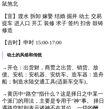
鼠煞北
【宜】渡水 拆卸 嫁娶 结婚 掘井 动土 交易
提车 进人口 开工 装修 求子 签约 扫舍 鼓铸
修造
【吉时】申时 15:00-17:00
动土的风俗和传统
→开仓：出货财，商贾之出货、销货、放
债。安机：安机器、安纺车。造车器：造舟
船；制造水陆交通工具(适新车交车)。
→黄历中“路空”指什么？这是择日之中某一
个派门的用法，主要是专用于"神"事。 择日
遇路空时则表示诸神不在其位，一切的酬