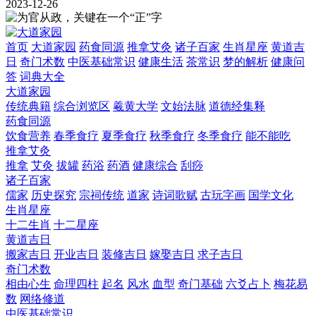
2023-12-26
首页
大道家园
药食同源
推拿艾灸
诸子百家
生肖星座
黄道吉
日
奇门术数
中医基础常识
健康生活
茶常识
梦的解析
健康问
答
词典大全
大道家园
传统典籍
综合浏览区
羲黄大学
文始法脉
道德经集释
药食同源
饮食营养
春季食疗
夏季食疗
秋季食疗
冬季食疗
能不能吃
推拿艾灸
推拿
艾灸
拔罐
药浴
药酒
健康综合
刮痧
诸子百家
儒家
历史探究
宗祠传统
道家
诗词歌赋
古玩字画
国学文化
生肖星座
十二生肖
十二星座
黄道吉日
搬家吉日
开业吉日
装修吉日
嫁娶吉日
求子吉日
奇门术数
相由心生
命理四柱
起名
风水
血型
奇门基础
六爻占卜
梅花易
数
网络修道
中医基础常识