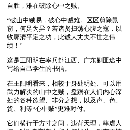
自胜，难在破除心中之贼。
“破山中贼易，破心中贼难。区区剪除鼠
窃，何足为异？若诸贤扫荡心腹之寇，以
收廓清平定之功，此诚大丈夫不世之伟
绩！”
这是王阳明在率兵赴江西、广东剿匪途中
写给自己学生的书信。
在王阳明看来，相较于身处明处、可以用
武力解决的山中之贼，盘踞在人们内心深
处的各种欲望、非分之想，以及声、色、
货、利等“心中贼”更难对付。
它们横行于方寸之间，违背天理，肆虐人