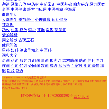
杂谈
经络穴位
中药材
中药常识
中医基础
偏方秘方
经方医案
名医
中医健康
经方与应用
中医书籍
倪海厦
健康生活
人群养生
季节养生
心理健康
运动健身
茶常识
功效
冲泡
存放
禁忌
茶器
常识
茶问答
梦的解析
周公解梦
古玩玉石
健康问答
男科
妇科
健康早知道
中医科
词典大全
名词
动词
形容词
副词
量词
拟声词
结构助词
助词
并列连词
连词
介词
代词
疑问词
数词
成语
歇后语
百家姓
组词造句
猜
谜
对联
谚语
Copyright © 2023-2024 大道家园 版权所有
身体不适时请至正规医院就诊！勿延误！站内信息时效及准确性不足！部分文章及资料为作者提供
或网友推荐收集整理而来，仅供爱好者学习和研究使用，版权归原作者所有。
陕ICP备2022010374号-1
陕公网安备 61019702000398号
网站地图