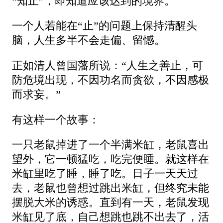
“知止”，即知道应该达到的境界。
一个人若能在“止”的问题上保持清醒头
脑，人生多半不会走偏、留憾。
正如清人曾国藩所说：“人生之善止，可
防危境出现，不因功名而贪欲，不因感极
而求妄。”
有这样一个故事：
一只老鼠掉进了一个半满米缸，老鼠喜出
望外，它一顿猛吃，吃完便睡。就这样在
米缸里吃了睡，睡了吃。日子一天天过
去，老鼠也曾想过跳出米缸，但终究未能
摆脱大米的诱惑。直到有一天，老鼠发现
米缸见了底，自己想跳也跳不出去了，活