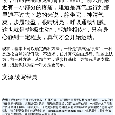
近有一小部分的疼痛，难道是真气运行到那
里通不过去？总的来说，静坐完，神清气
爽，步履轻盈，眼睛明亮，呼吸通畅细腻。
这也就是“静极生动”，“动静相依”，只有身
心静到一定程度，真气才会开始运动。
现在，基本上可以确定两种方法，一种是“真气运行法”，一种
是放松自然的听呼吸，不追求，任其真气自由运行。理论上认
为，前一种方法，从精气神，逐步打基础，更加有理论支撑。
但，潜意识认为后一种方法更简单。
文源:读写经典
声明：
我们致力于保护作者版权，注重分享，被刊用文章因无法核实真实出处，未能及时
与作者取得联系，或有版权异议的，请联系管理员，我们会立即处理，本站部分文字与图
片资源来自于网络，转载是出于传递更多信息之目的,若有来源标注错误或侵犯了您的合法
权益，请立即通知我们(管理员邮箱：douchuanxin@foxmail.com)，情况属实，我们会第
一时间予以删除，并同时向您表示歉意,谢谢!