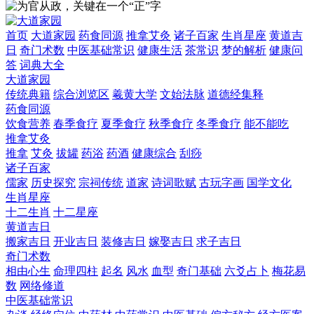
首页
大道家园
药食同源
推拿艾灸
诸子百家
生肖星座
黄道吉
日
奇门术数
中医基础常识
健康生活
茶常识
梦的解析
健康问
答
词典大全
大道家园
传统典籍
综合浏览区
羲黄大学
文始法脉
道德经集释
药食同源
饮食营养
春季食疗
夏季食疗
秋季食疗
冬季食疗
能不能吃
推拿艾灸
推拿
艾灸
拔罐
药浴
药酒
健康综合
刮痧
诸子百家
儒家
历史探究
宗祠传统
道家
诗词歌赋
古玩字画
国学文化
生肖星座
十二生肖
十二星座
黄道吉日
搬家吉日
开业吉日
装修吉日
嫁娶吉日
求子吉日
奇门术数
相由心生
命理四柱
起名
风水
血型
奇门基础
六爻占卜
梅花易
数
网络修道
中医基础常识