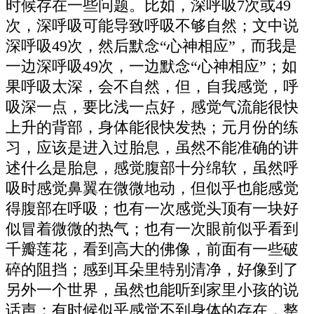
时候存在一些问题。比如，深呼吸7次或49
次，深呼吸可能导致呼吸不够自然；文中说
深呼吸49次，然后默念“心神相应”，而我是
一边深呼吸49次，一边默念“心神相应”；如
果呼吸太深，会不自然，但，自我感觉，呼
吸深一点，要比浅一点好，感觉气流能很快
上升的背部，身体能很快发热；元月份的练
习，应该是进入过胎息，虽然不能准确的讲
述什么是胎息，感觉腹部十分绵软，虽然呼
吸时感觉鼻翼在微微地动，但似乎也能感觉
得腹部在呼吸；也有一次感觉头顶有一块好
似冒着微微的热气；也有一次眼前似乎看到
千瓣莲花，看到高大的佛像，前面有一些破
碎的阻挡；感到耳朵里特别清净，好像到了
另外一个世界，虽然也能听到家里小孩的说
话声；有时候似乎感觉不到身体的存在，整