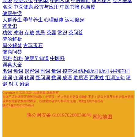
杂谈
经络穴位
中药材
中药常识
中医基础
偏方秘方
经方医案
名医
中医健康
经方与应用
中医书籍
倪海厦
健康生活
人群养生
季节养生
心理健康
运动健身
茶常识
功效
冲泡
存放
禁忌
茶器
常识
茶问答
梦的解析
周公解梦
古玩玉石
健康问答
男科
妇科
健康早知道
中医科
词典大全
名词
动词
形容词
副词
量词
拟声词
结构助词
助词
并列连词
连词
介词
代词
疑问词
数词
成语
歇后语
百家姓
组词造句
猜
谜
对联
谚语
Copyright © 2023-2024 大道家园 版权所有
身体不适时请至正规医院就诊！勿延误！站内信息时效及准确性不足！部分文章及资料为作者提供
或网友推荐收集整理而来，仅供爱好者学习和研究使用，版权归原作者所有。
陕ICP备2022010374号-1
陕公网安备 61019702000398号
网站地图