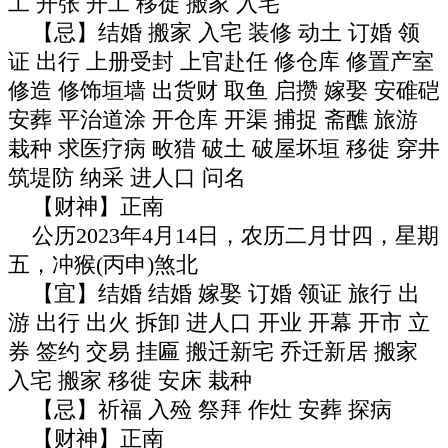
工 开张 开工 移徙 搬家 入宅
【忌】结婚 搬家 入宅 装修 动土 订婚 领
证 出行 上册受封 上官赴任 修仓库 修置产室
修造 修饰垣墙 出货财 取鱼 启攒 嫁娶 安碓硙
安葬 平治道涂 开仓库 开渠 捕捉 斋醮 旅游
栽种 求医疗病 畋猎 破土 破屋坏垣 移徙 穿井
筑堤防 纳采 进人口 问名
【财神】正南
公历2023年4月14日，农历二月廿四，星期
五，冲猴(丙申)煞北
【宜】结婚 结婚 嫁娶 订婚 领证 旅行 出
游 出行 出火 拆卸 进人口 开业 开幕 开市 立
券 签约 交易 挂匾 搬迁新宅 乔迁新居 搬家
入宅 搬家 移徙 安床 栽种
【忌】祈福 入殓 祭拜 作灶 安葬 探病
【财神】正南