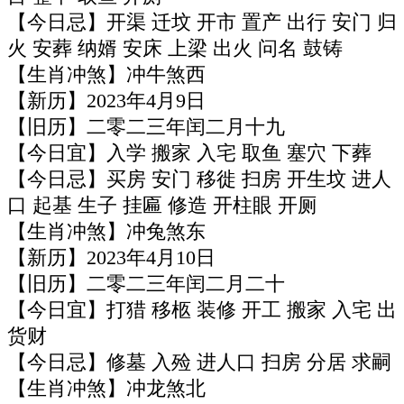
【今日忌】开渠 迁坟 开市 置产 出行 安门 归
火 安葬 纳婿 安床 上梁 出火 问名 鼓铸
【生肖冲煞】冲牛煞西
【新历】2023年4月9日
【旧历】二零二三年闰二月十九
【今日宜】入学 搬家 入宅 取鱼 塞穴 下葬
【今日忌】买房 安门 移徙 扫房 开生坟 进人
口 起基 生子 挂匾 修造 开柱眼 开厕
【生肖冲煞】冲兔煞东
【新历】2023年4月10日
【旧历】二零二三年闰二月二十
【今日宜】打猎 移柩 装修 开工 搬家 入宅 出
货财
【今日忌】修墓 入殓 进人口 扫房 分居 求嗣
【生肖冲煞】冲龙煞北