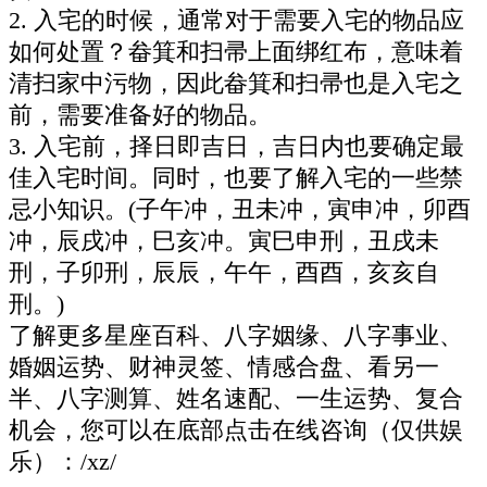
2. 入宅的时候，通常对于需要入宅的物品应
如何处置？畚箕和扫帚上面绑红布，意味着
清扫家中污物，因此畚箕和扫帚也是入宅之
前，需要准备好的物品。
3. 入宅前，择日即吉日，吉日内也要确定最
佳入宅时间。同时，也要了解入宅的一些禁
忌小知识。(子午冲，丑未冲，寅申冲，卯酉
冲，辰戌冲，巳亥冲。寅巳申刑，丑戌未
刑，子卯刑，辰辰，午午，酉酉，亥亥自
刑。)
了解更多星座百科、八字姻缘、八字事业、
婚姻运势、财神灵签、情感合盘、看另一
半、八字测算、姓名速配、一生运势、复合
机会，您可以在底部点击在线咨询（仅供娱
乐）：/xz/