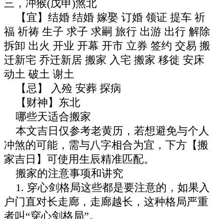
三，冲猴(戊申)煞北
【宜】结婚 结婚 嫁娶 订婚 领证 提车 祈
福 祈祷 生子 求子 求嗣 旅行 出游 出行 解除
拆卸 出火 开业 开幕 开市 立券 签约 交易 搬
迁新宅 乔迁新居 搬家 入宅 搬家 移徙 安床
动土 破土 谢土
【忌】 入殓 安葬 探病
【财神】东北
哪些天适合搬家
本文吉日仅参考老黄历，若想避免与个人
冲煞的可能，需与八字相合为宜，下方【搬
家吉日】可使用生辰精准匹配。
搬家的注意事项和讲究
1. 穿心剑格局这些都是要注意的，如果入
户门直对长走廊，走廊越长，这种格局严重
者叫“穿心剑格局”。