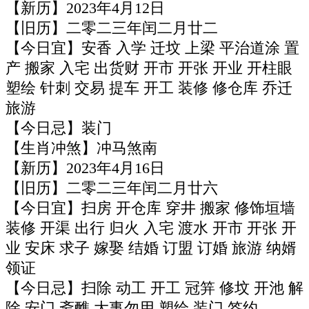
【新历】2023年4月12日
【旧历】二零二三年闰二月廿二
【今日宜】安香 入学 迁坟 上梁 平治道涂 置
产 搬家 入宅 出货财 开市 开张 开业 开柱眼
塑绘 针刺 交易 提车 开工 装修 修仓库 乔迁
旅游
【今日忌】装门
【生肖冲煞】冲马煞南
【新历】2023年4月16日
【旧历】二零二三年闰二月廿六
【今日宜】扫房 开仓库 穿井 搬家 修饰垣墙
装修 开渠 出行 归火 入宅 渡水 开市 开张 开
业 安床 求子 嫁娶 结婚 订盟 订婚 旅游 纳婿
领证
【今日忌】扫除 动工 开工 冠笄 修坟 开池 解
除 安门 斋醮 大事勿用 塑绘 装门 签约