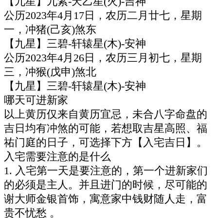
【九星】九紫-天乙星(火)-吉神
公历2023年4月17日，农历二月廿七，星期
一，冲猪(己亥)煞东
【九星】三碧-轩辕星(木)-安神
公历2023年4月26日，农历三月初七，星期
三，冲猴(戊申)煞北
【九星】三碧-轩辕星(木)-安神
哪天可进新家
以上黄历仅来自黄历宜忌，未合八字命盘的
吉日均有冲煞的可能，若想取吉星高照、福
祐门庭的日子，可选择下方【入宅吉日】。
入宅需要注意的是什么
1. 入宅第一天是要注意的，第一个进新家们
的必须是主人。并且进门的时候，尽可能的
谢大师金银首饰，寓意家中钱财随人走，富
贵不忧愁 。