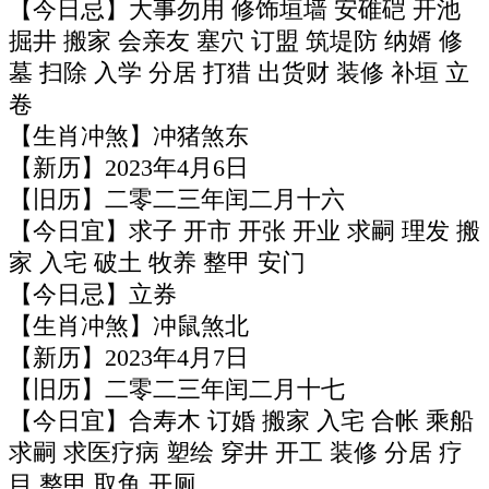
【今日忌】大事勿用 修饰垣墙 安碓硙 开池
掘井 搬家 会亲友 塞穴 订盟 筑堤防 纳婿 修
墓 扫除 入学 分居 打猎 出货财 装修 补垣 立
卷
【生肖冲煞】冲猪煞东
【新历】2023年4月6日
【旧历】二零二三年闰二月十六
【今日宜】求子 开市 开张 开业 求嗣 理发 搬
家 入宅 破土 牧养 整甲 安门
【今日忌】立券
【生肖冲煞】冲鼠煞北
【新历】2023年4月7日
【旧历】二零二三年闰二月十七
【今日宜】合寿木 订婚 搬家 入宅 合帐 乘船
求嗣 求医疗病 塑绘 穿井 开工 装修 分居 疗
目 整甲 取鱼 开厕