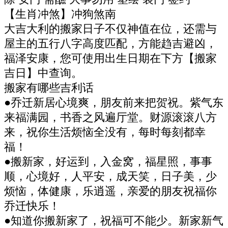
【生肖冲煞】冲狗煞南
大吉大利的搬家日子不仅神值在位，还需与
屋主的五行八字高度匹配，方能趋吉避凶，
福泽安康，您可使用出生日期在下方【搬家
吉日】中查询。
搬家有哪些吉利话
●乔迁新居心境爽，朋友前来把贺祝。紫气东
来福满园，书香之风遍厅堂。财源滚滚八方
来，祝你生活烦恼全没有，每时每刻都幸
福！
●搬新家，好运到，入金窝，福星照，事事
顺，心境好，人平安，成天笑，日子美，少
烦恼，体健康，乐逍遥，亲爱的朋友祝福你
乔迁快乐！
●知道你搬新家了，祝福可不能少。新家新气