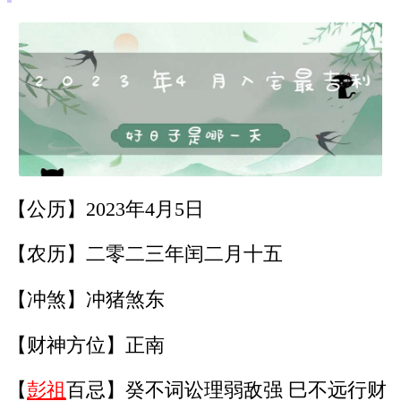
【公历】2023年4月5日
【农历】二零二三年闰二月十五
【冲煞】冲猪煞东
【财神方位】正南
【
彭祖
百忌】癸不词讼理弱敌强 巳不远行财