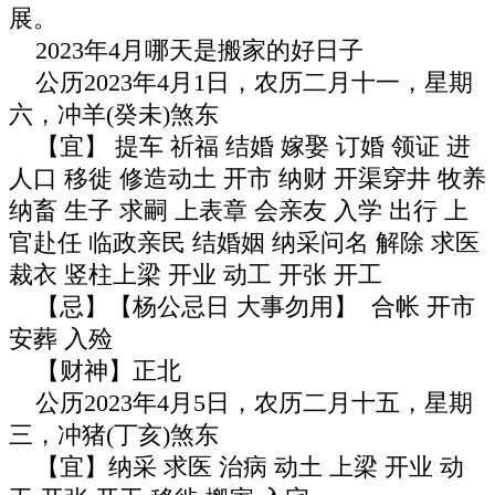
展。
2023年4月哪天是搬家的好日子
公历2023年4月1日，农历二月十一，星期
六，冲羊(癸未)煞东
【宜】 提车 祈福 结婚 嫁娶 订婚 领证 进
人口 移徙 修造动土 开市 纳财 开渠穿井 牧养
纳畜 生子 求嗣 上表章 会亲友 入学 出行 上
官赴任 临政亲民 结婚姻 纳采问名 解除 求医
裁衣 竖柱上梁 开业 动工 开张 开工
【忌】【杨公忌日 大事勿用】 合帐 开市
安葬 入殓
【财神】正北
公历2023年4月5日，农历二月十五，星期
三，冲猪(丁亥)煞东
【宜】纳采 求医 治病 动土 上梁 开业 动