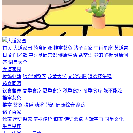
首页
大道家园
药食同源
推拿艾灸
诸子百家
生肖星座
黄道吉
日
奇门术数
中医基础常识
健康生活
茶常识
梦的解析
健康问
答
词典大全
大道家园
传统典籍
综合浏览区
羲黄大学
文始法脉
道德经集释
药食同源
饮食营养
春季食疗
夏季食疗
秋季食疗
冬季食疗
能不能吃
推拿艾灸
推拿
艾灸
拔罐
药浴
药酒
健康综合
刮痧
诸子百家
儒家
历史探究
宗祠传统
道家
诗词歌赋
古玩字画
国学文化
生肖星座