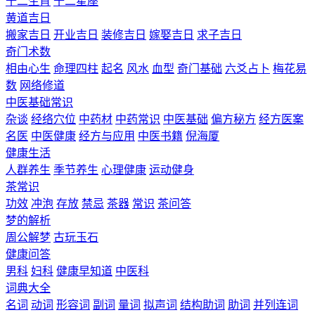
十二生肖
十二星座
黄道吉日
搬家吉日
开业吉日
装修吉日
嫁娶吉日
求子吉日
奇门术数
相由心生
命理四柱
起名
风水
血型
奇门基础
六爻占卜
梅花易
数
网络修道
中医基础常识
杂谈
经络穴位
中药材
中药常识
中医基础
偏方秘方
经方医案
名医
中医健康
经方与应用
中医书籍
倪海厦
健康生活
人群养生
季节养生
心理健康
运动健身
茶常识
功效
冲泡
存放
禁忌
茶器
常识
茶问答
梦的解析
周公解梦
古玩玉石
健康问答
男科
妇科
健康早知道
中医科
词典大全
名词
动词
形容词
副词
量词
拟声词
结构助词
助词
并列连词