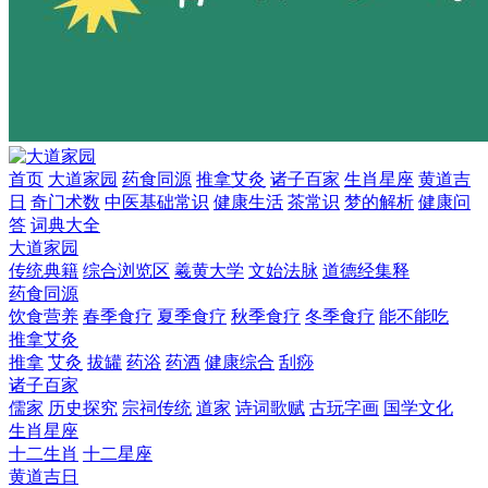
首页
大道家园
药食同源
推拿艾灸
诸子百家
生肖星座
黄道吉
日
奇门术数
中医基础常识
健康生活
茶常识
梦的解析
健康问
答
词典大全
大道家园
传统典籍
综合浏览区
羲黄大学
文始法脉
道德经集释
药食同源
饮食营养
春季食疗
夏季食疗
秋季食疗
冬季食疗
能不能吃
推拿艾灸
推拿
艾灸
拔罐
药浴
药酒
健康综合
刮痧
诸子百家
儒家
历史探究
宗祠传统
道家
诗词歌赋
古玩字画
国学文化
生肖星座
十二生肖
十二星座
黄道吉日