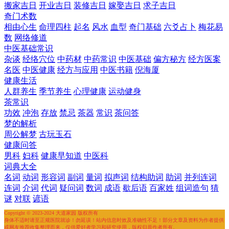
搬家吉日
开业吉日
装修吉日
嫁娶吉日
求子吉日
奇门术数
相由心生
命理四柱
起名
风水
血型
奇门基础
六爻占卜
梅花易
数
网络修道
中医基础常识
杂谈
经络穴位
中药材
中药常识
中医基础
偏方秘方
经方医案
名医
中医健康
经方与应用
中医书籍
倪海厦
健康生活
人群养生
季节养生
心理健康
运动健身
茶常识
功效
冲泡
存放
禁忌
茶器
常识
茶问答
梦的解析
周公解梦
古玩玉石
健康问答
男科
妇科
健康早知道
中医科
词典大全
名词
动词
形容词
副词
量词
拟声词
结构助词
助词
并列连词
连词
介词
代词
疑问词
数词
成语
歇后语
百家姓
组词造句
猜
谜
对联
谚语
Copyright © 2023-2024 大道家园 版权所有
身体不适时请至正规医院就诊！勿延误！站内信息时效及准确性不足！部分文章及资料为作者提供
或网友推荐收集整理而来，仅供爱好者学习和研究使用，版权归原作者所有。