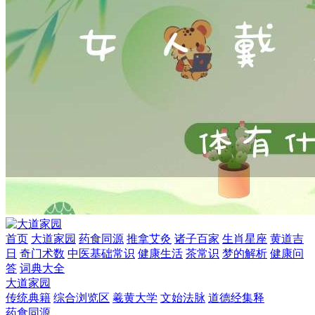
首页
大道家园
药食同源
推拿艾灸
诸子百家
生肖星座
黄道吉
日
奇门术数
中医基础常识
健康生活
茶常识
梦的解析
健康问
答
词典大全
大道家园
传统典籍
综合浏览区
羲黄大学
文始法脉
道德经集释
药食同源