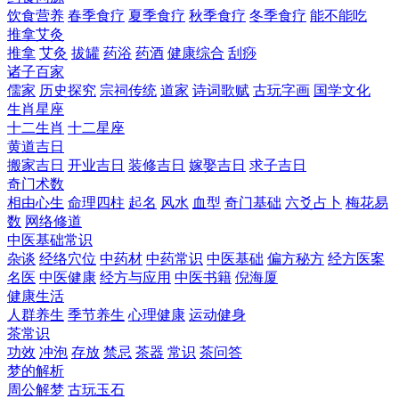
饮食营养
春季食疗
夏季食疗
秋季食疗
冬季食疗
能不能吃
推拿艾灸
推拿
艾灸
拔罐
药浴
药酒
健康综合
刮痧
诸子百家
儒家
历史探究
宗祠传统
道家
诗词歌赋
古玩字画
国学文化
生肖星座
十二生肖
十二星座
黄道吉日
搬家吉日
开业吉日
装修吉日
嫁娶吉日
求子吉日
奇门术数
相由心生
命理四柱
起名
风水
血型
奇门基础
六爻占卜
梅花易
数
网络修道
中医基础常识
杂谈
经络穴位
中药材
中药常识
中医基础
偏方秘方
经方医案
名医
中医健康
经方与应用
中医书籍
倪海厦
健康生活
人群养生
季节养生
心理健康
运动健身
茶常识
功效
冲泡
存放
禁忌
茶器
常识
茶问答
梦的解析
周公解梦
古玩玉石