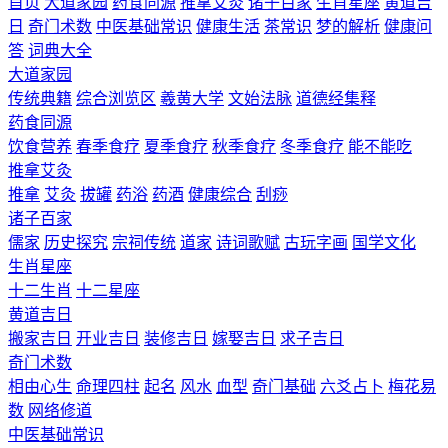
首页
大道家园
药食同源
推拿艾灸
诸子百家
生肖星座
黄道吉
日
奇门术数
中医基础常识
健康生活
茶常识
梦的解析
健康问
答
词典大全
大道家园
传统典籍
综合浏览区
羲黄大学
文始法脉
道德经集释
药食同源
饮食营养
春季食疗
夏季食疗
秋季食疗
冬季食疗
能不能吃
推拿艾灸
推拿
艾灸
拔罐
药浴
药酒
健康综合
刮痧
诸子百家
儒家
历史探究
宗祠传统
道家
诗词歌赋
古玩字画
国学文化
生肖星座
十二生肖
十二星座
黄道吉日
搬家吉日
开业吉日
装修吉日
嫁娶吉日
求子吉日
奇门术数
相由心生
命理四柱
起名
风水
血型
奇门基础
六爻占卜
梅花易
数
网络修道
中医基础常识