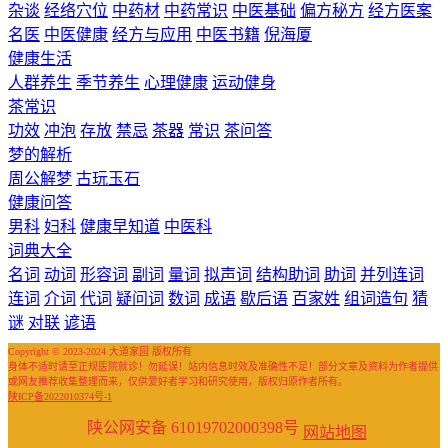
杂谈
经络穴位
中药材
中药常识
中医基础
偏方秘方
经方医案
名医
中医健康
经方与应用
中医书籍
倪海厦
健康生活
人群养生
季节养生
心理健康
运动健身
茶常识
功效
冲泡
存放
禁忌
茶器
常识
茶问答
梦的解析
周公解梦
古玩玉石
健康问答
男科
妇科
健康早知道
中医科
词典大全
名词
动词
形容词
副词
量词
拟声词
结构助词
助词
并列连词
连词
介词
代词
疑问词
数词
成语
歇后语
百家姓
组词造句
猜
谜
对联
谚语
Copyright © 2023-2024 大道家园 版权所有
身体不适时请至正规医院就诊！勿延误！站内信息时效及准确性不足！部分文章及资料为作者提供
或网友推荐收集整理而来，仅供爱好者学习和研究使用，版权归原作者所有。
陕ICP备2022010374号-1
陕公网安备 61019702000398号
网站地图