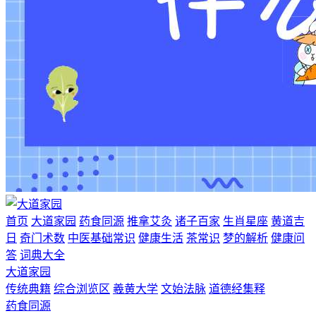
首页
大道家园
药食同源
推拿艾灸
诸子百家
生肖星座
黄道吉
日
奇门术数
中医基础常识
健康生活
茶常识
梦的解析
健康问
答
词典大全
大道家园
传统典籍
综合浏览区
羲黄大学
文始法脉
道德经集释
药食同源