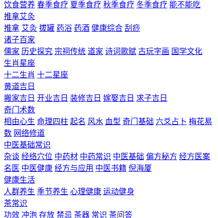
饮食营养
春季食疗
夏季食疗
秋季食疗
冬季食疗
能不能吃
推拿艾灸
推拿
艾灸
拔罐
药浴
药酒
健康综合
刮痧
诸子百家
儒家
历史探究
宗祠传统
道家
诗词歌赋
古玩字画
国学文化
生肖星座
十二生肖
十二星座
黄道吉日
搬家吉日
开业吉日
装修吉日
嫁娶吉日
求子吉日
奇门术数
相由心生
命理四柱
起名
风水
血型
奇门基础
六爻占卜
梅花易
数
网络修道
中医基础常识
杂谈
经络穴位
中药材
中药常识
中医基础
偏方秘方
经方医案
名医
中医健康
经方与应用
中医书籍
倪海厦
健康生活
人群养生
季节养生
心理健康
运动健身
茶常识
功效
冲泡
存放
禁忌
茶器
常识
茶问答