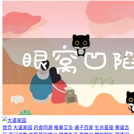
首页
大道家园
药食同源
推拿艾灸
诸子百家
生肖星座
黄道吉