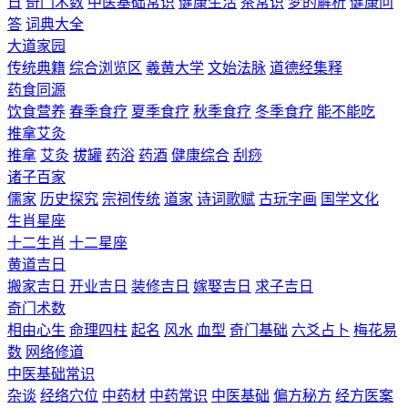
日
奇门术数
中医基础常识
健康生活
茶常识
梦的解析
健康问
答
词典大全
大道家园
传统典籍
综合浏览区
羲黄大学
文始法脉
道德经集释
药食同源
饮食营养
春季食疗
夏季食疗
秋季食疗
冬季食疗
能不能吃
推拿艾灸
推拿
艾灸
拔罐
药浴
药酒
健康综合
刮痧
诸子百家
儒家
历史探究
宗祠传统
道家
诗词歌赋
古玩字画
国学文化
生肖星座
十二生肖
十二星座
黄道吉日
搬家吉日
开业吉日
装修吉日
嫁娶吉日
求子吉日
奇门术数
相由心生
命理四柱
起名
风水
血型
奇门基础
六爻占卜
梅花易
数
网络修道
中医基础常识
杂谈
经络穴位
中药材
中药常识
中医基础
偏方秘方
经方医案