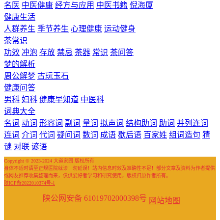
名医
中医健康
经方与应用
中医书籍
倪海厦
健康生活
人群养生
季节养生
心理健康
运动健身
茶常识
功效
冲泡
存放
禁忌
茶器
常识
茶问答
梦的解析
周公解梦
古玩玉石
健康问答
男科
妇科
健康早知道
中医科
词典大全
名词
动词
形容词
副词
量词
拟声词
结构助词
助词
并列连词
连词
介词
代词
疑问词
数词
成语
歇后语
百家姓
组词造句
猜
谜
对联
谚语
Copyright © 2023-2024 大道家园 版权所有
身体不适时请至正规医院就诊！勿延误！站内信息时效及准确性不足！部分文章及资料为作者提供
或网友推荐收集整理而来，仅供爱好者学习和研究使用，版权归原作者所有。
陕ICP备2022010374号-1
陕公网安备 61019702000398号
网站地图