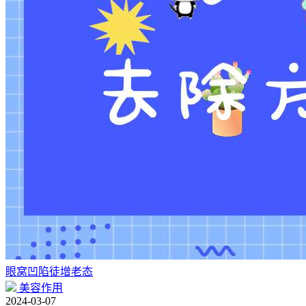
眼窝凹陷徒增老态
美容作用
2024-03-07