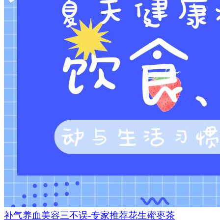
补气养血美容三不误-专家推荐花生蜜枣茶