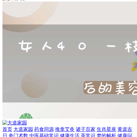
首页
大道家园
药食同源
推拿艾灸
诸子百家
生肖星座
黄道吉
日
奇门术数
中医基础常识
健康生活
茶常识
梦的解析
健康问