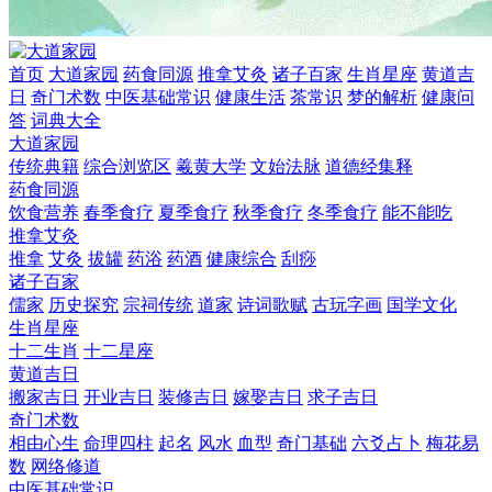
首页
大道家园
药食同源
推拿艾灸
诸子百家
生肖星座
黄道吉
日
奇门术数
中医基础常识
健康生活
茶常识
梦的解析
健康问
答
词典大全
大道家园
传统典籍
综合浏览区
羲黄大学
文始法脉
道德经集释
药食同源
饮食营养
春季食疗
夏季食疗
秋季食疗
冬季食疗
能不能吃
推拿艾灸
推拿
艾灸
拔罐
药浴
药酒
健康综合
刮痧
诸子百家
儒家
历史探究
宗祠传统
道家
诗词歌赋
古玩字画
国学文化
生肖星座
十二生肖
十二星座
黄道吉日
搬家吉日
开业吉日
装修吉日
嫁娶吉日
求子吉日
奇门术数
相由心生
命理四柱
起名
风水
血型
奇门基础
六爻占卜
梅花易
数
网络修道
中医基础常识