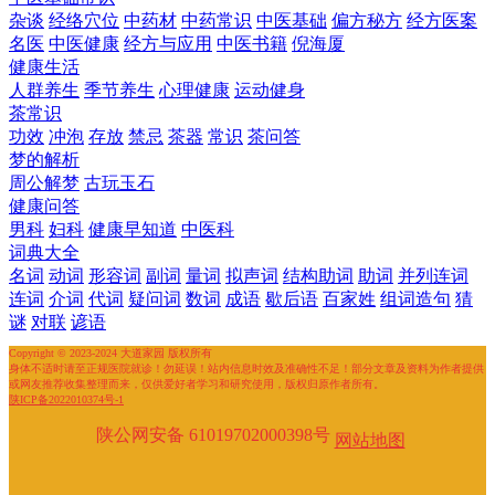
杂谈
经络穴位
中药材
中药常识
中医基础
偏方秘方
经方医案
名医
中医健康
经方与应用
中医书籍
倪海厦
健康生活
人群养生
季节养生
心理健康
运动健身
茶常识
功效
冲泡
存放
禁忌
茶器
常识
茶问答
梦的解析
周公解梦
古玩玉石
健康问答
男科
妇科
健康早知道
中医科
词典大全
名词
动词
形容词
副词
量词
拟声词
结构助词
助词
并列连词
连词
介词
代词
疑问词
数词
成语
歇后语
百家姓
组词造句
猜
谜
对联
谚语
Copyright © 2023-2024 大道家园 版权所有
身体不适时请至正规医院就诊！勿延误！站内信息时效及准确性不足！部分文章及资料为作者提供
或网友推荐收集整理而来，仅供爱好者学习和研究使用，版权归原作者所有。
陕ICP备2022010374号-1
陕公网安备 61019702000398号
网站地图