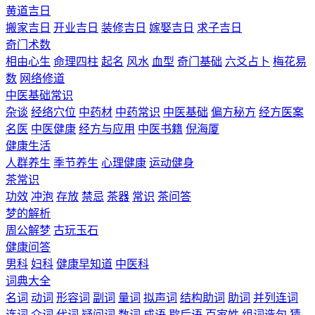
黄道吉日
搬家吉日
开业吉日
装修吉日
嫁娶吉日
求子吉日
奇门术数
相由心生
命理四柱
起名
风水
血型
奇门基础
六爻占卜
梅花易
数
网络修道
中医基础常识
杂谈
经络穴位
中药材
中药常识
中医基础
偏方秘方
经方医案
名医
中医健康
经方与应用
中医书籍
倪海厦
健康生活
人群养生
季节养生
心理健康
运动健身
茶常识
功效
冲泡
存放
禁忌
茶器
常识
茶问答
梦的解析
周公解梦
古玩玉石
健康问答
男科
妇科
健康早知道
中医科
词典大全
名词
动词
形容词
副词
量词
拟声词
结构助词
助词
并列连词
连词
介词
代词
疑问词
数词
成语
歇后语
百家姓
组词造句
猜