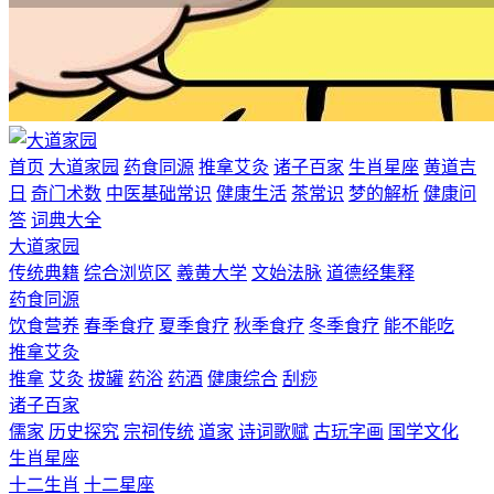
首页
大道家园
药食同源
推拿艾灸
诸子百家
生肖星座
黄道吉
日
奇门术数
中医基础常识
健康生活
茶常识
梦的解析
健康问
答
词典大全
大道家园
传统典籍
综合浏览区
羲黄大学
文始法脉
道德经集释
药食同源
饮食营养
春季食疗
夏季食疗
秋季食疗
冬季食疗
能不能吃
推拿艾灸
推拿
艾灸
拔罐
药浴
药酒
健康综合
刮痧
诸子百家
儒家
历史探究
宗祠传统
道家
诗词歌赋
古玩字画
国学文化
生肖星座
十二生肖
十二星座