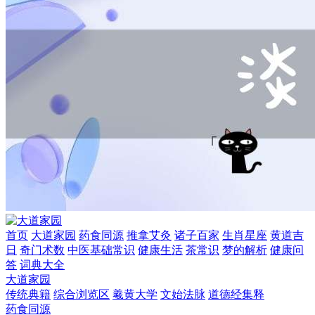
首页
大道家园
药食同源
推拿艾灸
诸子百家
生肖星座
黄道吉
日
奇门术数
中医基础常识
健康生活
茶常识
梦的解析
健康问
答
词典大全
大道家园
传统典籍
综合浏览区
羲黄大学
文始法脉
道德经集释
药食同源