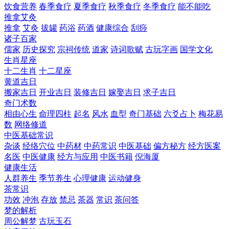
饮食营养
春季食疗
夏季食疗
秋季食疗
冬季食疗
能不能吃
推拿艾灸
推拿
艾灸
拔罐
药浴
药酒
健康综合
刮痧
诸子百家
儒家
历史探究
宗祠传统
道家
诗词歌赋
古玩字画
国学文化
生肖星座
十二生肖
十二星座
黄道吉日
搬家吉日
开业吉日
装修吉日
嫁娶吉日
求子吉日
奇门术数
相由心生
命理四柱
起名
风水
血型
奇门基础
六爻占卜
梅花易
数
网络修道
中医基础常识
杂谈
经络穴位
中药材
中药常识
中医基础
偏方秘方
经方医案
名医
中医健康
经方与应用
中医书籍
倪海厦
健康生活
人群养生
季节养生
心理健康
运动健身
茶常识
功效
冲泡
存放
禁忌
茶器
常识
茶问答
梦的解析
周公解梦
古玩玉石