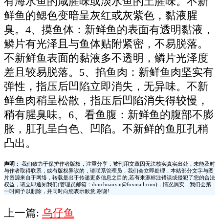
有海水鱼的咸腥味或淡水鱼的土腥味。不新
鲜鱼的鳃色变暗呈灰红或灰紫色，黏液腥
臭。4、摸鱼体：新鲜鱼的表面有透明黏液，
鳞片有光泽且与鱼体贴附紧密，不易脱落。
不新鲜鱼表面的黏液多不透明，鳞片光泽度
差且较易脱落。5、掐鱼肉：新鲜鱼肉坚实有
弹性，指压后凹陷立即消失，无异味。不新
鲜鱼肉稍呈松散，指压后凹陷消失得较慢，
稍有腥臭味。6、看鱼腹：新鲜鱼的腹部不膨
胀，肛孔呈白色、凹陷。不新鲜的鱼肛孔稍
凸出。
声明：
我们致力于保护作者版权，注重分享，被刊用文章因无法核实真实出处，未能及时
与作者取得联系，或有版权异议的，请联系管理员，我们会立即处理，本站部分文字与图
片资源来自于网络，转载是出于传递更多信息之目的,若有来源标注错误或侵犯了您的合法
权益，请立即通知我们(管理员邮箱：douchuanxin@foxmail.com)，情况属实，我们会第
一时间予以删除，并同时向您表示歉意,谢谢!
上一篇:
乌仔鱼