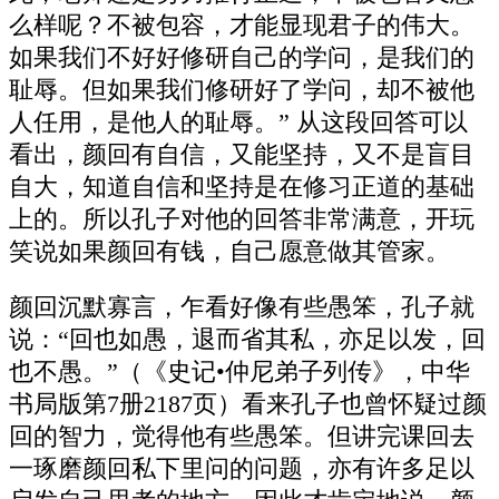
么样呢？不被包容，才能显现君子的伟大。
如果我们不好好修研自己的学问，是我们的
耻辱。但如果我们修研好了学问，却不被他
人任用，是他人的耻辱。” 从这段回答可以
看出，颜回有自信，又能坚持，又不是盲目
自大，知道自信和坚持是在修习正道的基础
上的。所以孔子对他的回答非常满意，开玩
笑说如果颜回有钱，自己愿意做其管家。
颜回沉默寡言，乍看好像有些愚笨，孔子就
说：“回也如愚，退而省其私，亦足以发，回
也不愚。”（《史记•仲尼弟子列传》，中华
书局版第7册2187页）看来孔子也曾怀疑过颜
回的智力，觉得他有些愚笨。但讲完课回去
一琢磨颜回私下里问的问题，亦有许多足以