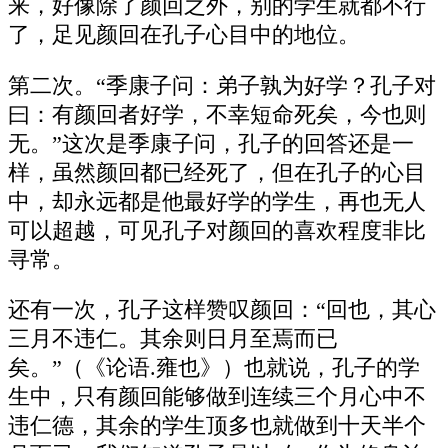
来，好像除了颜回之外，别的学生就都不行
了，足见颜回在孔子心目中的地位。
第二次。“季康子问：弟子孰为好学？孔子对
曰：有颜回者好学，不幸短命死矣，今也则
无。”这次是季康子问，孔子的回答还是一
样，虽然颜回都已经死了，但在孔子的心目
中，却永远都是他最好学的学生，再也无人
可以超越，可见孔子对颜回的喜欢程度非比
寻常。
还有一次，孔子这样赞叹颜回：“回也，其心
三月不违仁。其余则日月至焉而已
矣。”（《论语.雍也》）也就说，孔子的学
生中，只有颜回能够做到连续三个月心中不
违仁德，其余的学生顶多也就做到十天半个