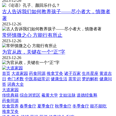
2023-12-26
古人告诉我们如何教养孩子——尽小者大，慎微者
著
2023-12-26
常怀慎微之心 方能行有所止
2023-12-26
为官从政，关键在一个“正”字
2023-12-26
首页
大道家园
药食同源
推拿艾灸
诸子百家
生肖星座
黄道吉
日
奇门术数
中医基础常识
健康生活
茶常识
梦的解析
健康问
答
词典大全
大道家园
传统典籍
综合浏览区
羲黄大学
文始法脉
道德经集释
药食同源
饮食营养
春季食疗
夏季食疗
秋季食疗
冬季食疗
能不能吃
推拿艾灸