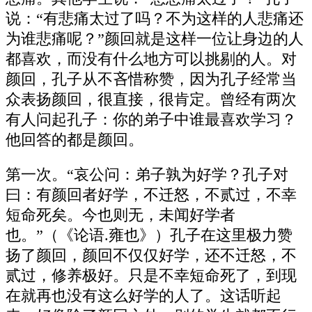
说：“有悲痛太过了吗？不为这样的人悲痛还
为谁悲痛呢？”颜回就是这样一位让身边的人
都喜欢，而没有什么地方可以挑剔的人。对
颜回，孔子从不吝惜称赞，因为孔子经常当
众表扬颜回，很直接，很肯定。曾经有两次
有人问起孔子：你的弟子中谁最喜欢学习？
他回答的都是颜回。
第一次。“哀公问：弟子孰为好学？孔子对
曰：有颜回者好学，不迁怒，不贰过，不幸
短命死矣。今也则无，未闻好学者
也。”（《论语.雍也》）孔子在这里极力赞
扬了颜回，颜回不仅仅好学，还不迁怒，不
贰过，修养极好。只是不幸短命死了，到现
在就再也没有这么好学的人了。这话听起