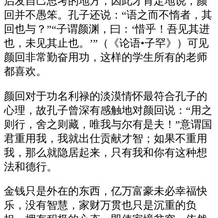
启发自己思考的地方，因此才肯定地说，颜
回并不愚笨。孔子还说：“语之而不惰者，其
回也与？”“子谓颜渊，曰：‘惜乎！吾见其进
也，未见其止也。’”（《论语•子罕》）可见
颜回非常勤奋用功，这样的学生所有的老师
都喜欢。
颜回对于功名利禄的淡漠情怀最符合孔子的
心理，故孔子曾深有感触地对颜回说：“用之
则行，舍之则藏，唯我与尔有是夫！”意谓国
君重用我，我就出仕贡献才智；如果不重用
我，那么就隐居起来，只有我和你有这种想
法和德行。
金钱只是外在的东西，亿万富豪未必幸福快
乐，没有智慧，家财万贯也只是沉重的负