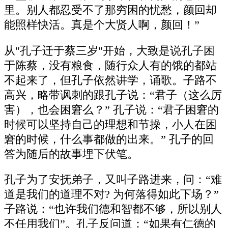
里。别人都忍受不了那穷困的忧愁，颜回却
能照样快活。真是个大贤人啊，颜回！”
从"孔子迁于蔡三岁"开始，大致是说孔子困
于陈蔡，没有粮食，随行众人有的饿的都站
不起来了，但孔子依然讲学，诵歌。子路不
高兴，略带讽刺的跟孔子说：“君子（这么厉
害），也会困窘么？” 孔子说：“君子困窘的
时候可以坚持自己的理想和节操，小人在困
窘的时候，什么事都做的出来。” 孔子的回
答为随后的故事埋下伏笔。
孔子为了安抚弟子，又叫子路进来，问：“难
道是我们的道理不对? 为何落得如此下场？”
子路说：“也许我们德和智都不够，所以别人
不任用我们”。孔子反问道：“如果有仁德的