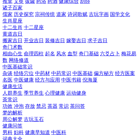
推拿
艾灸
拔罐
药浴
药酒
健康综合
刮痧
诸子百家
儒家
历史探究
宗祠传统
道家
诗词歌赋
古玩字画
国学文化
生肖星座
十二生肖
十二星座
黄道吉日
搬家吉日
开业吉日
装修吉日
嫁娶吉日
求子吉日
奇门术数
相由心生
命理四柱
起名
风水
血型
奇门基础
六爻占卜
梅花易
数
网络修道
中医基础常识
杂谈
经络穴位
中药材
中药常识
中医基础
偏方秘方
经方医案
名医
中医健康
经方与应用
中医书籍
倪海厦
健康生活
人群养生
季节养生
心理健康
运动健身
茶常识
功效
冲泡
存放
禁忌
茶器
常识
茶问答
梦的解析
周公解梦
古玩玉石
健康问答
男科
妇科
健康早知道
中医科
词典大全