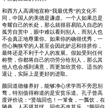
和西方人高调地宣称“我最优秀”的文化不
同，中国人的美德是谦虚。一个人如果总是
夸耀自己的长处，那么就很容易陷入自恋的
孤芳自赏中，眼中难以看到别人，而别人也
不会真正地尊重你。如果你的确很优秀，一
些心胸狭窄的人甚至会因此妒忌和排挤你，
最终还是不利于个人的发展。假如受到任何
称赞，你都将自己的功劳分给别人，那么其
他人也会感到满意，而更加欣赏你。适当的
退让，实际上是更好的进取。
颜回道德修养好，能够净心求学而不旁思别
骛，特别值得称道的是安贫乐道。孔子曾高
度评价说：“贤哉回也！一箪食，一瓢饮，在
陋巷，人不堪其忧，回也不改其乐。”颜回住