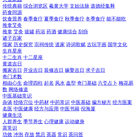
传统典籍
综合浏览区
羲黄大学
文始法脉
道德经集释
药食同源
饮食营养
春季食疗
夏季食疗
秋季食疗
冬季食疗
能不能吃
推拿艾灸
推拿
艾灸
拔罐
药浴
药酒
健康综合
刮痧
诸子百家
儒家
历史探究
宗祠传统
道家
诗词歌赋
古玩字画
国学文化
生肖星座
十二生肖
十二星座
黄道吉日
搬家吉日
开业吉日
装修吉日
嫁娶吉日
求子吉日
奇门术数
相由心生
命理四柱
起名
风水
血型
奇门基础
六爻占卜
梅花易
数
网络修道
中医基础常识
杂谈
经络穴位
中药材
中药常识
中医基础
偏方秘方
经方医案
名医
中医健康
经方与应用
中医书籍
倪海厦
健康生活
人群养生
季节养生
心理健康
运动健身
茶常识
功效
冲泡
存放
禁忌
茶器
常识
茶问答