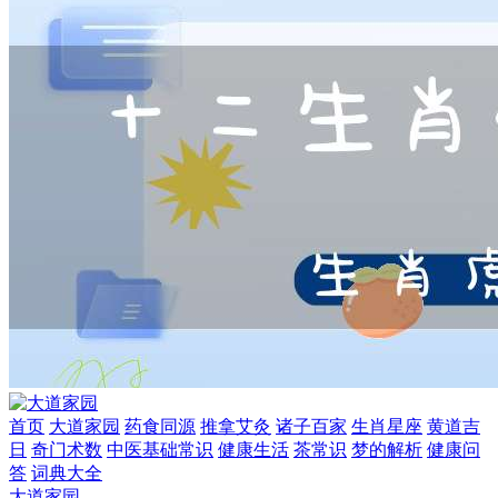
首页
大道家园
药食同源
推拿艾灸
诸子百家
生肖星座
黄道吉
日
奇门术数
中医基础常识
健康生活
茶常识
梦的解析
健康问
答
词典大全
大道家园