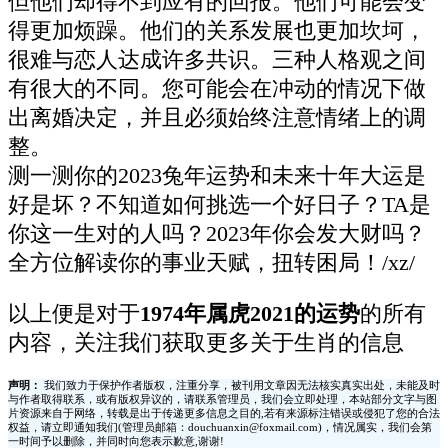
但他们却得不到应有的回报。他们可能会变
得更加烦躁。他们的关系发展也更加坎坷，
很难与恋人达成许多共识。三种人格观之间
有很大的不同。您可能会在冲动的情况下做
出离婚决定，并且必须始终注意情绪上的调
整。
测一测你的2023兔年运势和未来十年大运是
好是坏？不知道如何挑选一个好日子？TA是
你这一生对的人吗？2023年你会发大财吗？
全方位解读你的事业天赋，扭转困局！/xz/
以上便是对于
1974年属虎2021的运势
的所有
内容，关注我们获取更多关于生肖的信息
声明：
我们致力于保护作者版权，注重分享，被刊用文章因无法核实真实出处，未能及时
与作者取得联系，或有版权异议的，请联系管理员，我们会立即处理，本站部分文字与图
片资源来自于网络，转载是出于传递更多信息之目的,若有来源标注错误或侵犯了您的合法
权益，请立即通知我们(管理员邮箱：douchuanxin@foxmail.com)，情况属实，我们会第
一时间予以删除，并同时向您表示歉意,谢谢!