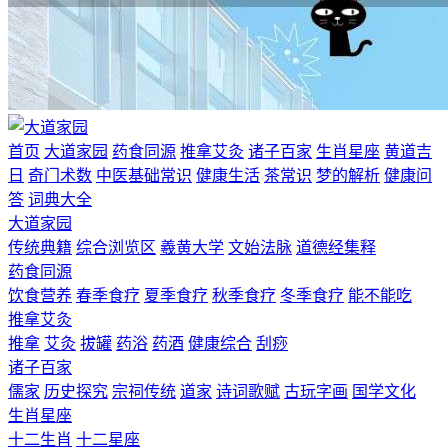
首页
大道家园
药食同源
推拿艾灸
诸子百家
生肖星座
黄道吉
日
奇门术数
中医基础常识
健康生活
茶常识
梦的解析
健康问
答
词典大全
大道家园
传统典籍
综合浏览区
羲黄大学
文始法脉
道德经集释
药食同源
饮食营养
春季食疗
夏季食疗
秋季食疗
冬季食疗
能不能吃
推拿艾灸
推拿
艾灸
拔罐
药浴
药酒
健康综合
刮痧
诸子百家
儒家
历史探究
宗祠传统
道家
诗词歌赋
古玩字画
国学文化
生肖星座
十二生肖
十二星座