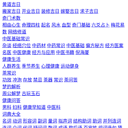
黄道吉日
搬家吉日
开业吉日
装修吉日
嫁娶吉日
求子吉日
奇门术数
相由心生
命理四柱
起名
风水
血型
奇门基础
六爻占卜
梅花易
数
网络修道
中医基础常识
杂谈
经络穴位
中药材
中药常识
中医基础
偏方秘方
经方医案
名医
中医健康
经方与应用
中医书籍
倪海厦
健康生活
人群养生
季节养生
心理健康
运动健身
茶常识
功效
冲泡
存放
禁忌
茶器
常识
茶问答
梦的解析
周公解梦
古玩玉石
健康问答
男科
妇科
健康早知道
中医科
词典大全
名词
动词
形容词
副词
量词
拟声词
结构助词
助词
并列连词
连词
介词
代词
疑问词
数词
成语
歇后语
百家姓
组词造句
猜