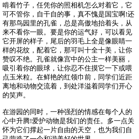
啃着竹子，任凭你的照相机怎么对着它，它
可不管你，自干自的事，真不愧是国宝啊!还
有那鸟园里的孔雀，总是高傲地抬着头，从
来不看你一眼。要是你的运气好，可以看见
它开屏的样子，尾后的羽毛上全是像眼睛一
样的花纹，配着它，那可叫十全十美，让你
赞叹不绝。孔雀就像宫中的公主一样美丽，
吸引着你的眼球，让你忍不住摸它一下或喂
点玉米粒。在鲜艳的红领巾前，同学们近距
离地和动物交流着，到处洋溢着同学们开心
的笑声。
在游园的同时，一种强烈的情感在每个人的
心中升腾!爱护动物是我们的责任。多一点关
怀为它们撑起一片自由的天空，也为我们自
己营造了一个和谐美好的世界。