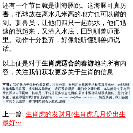
还有一个节目就是训海豚跳。这海豚可真厉
害，把球放在离水几米高的地方也可以碰的
到。驯兽员，让他们四只一起跳水，他们迅
速的跳起来，又潜入水底，回到驯兽师那
里。动作十分整齐，好像能听懂驯兽师说
话。
以上便是对于
生肖虎适合的春游地
的所有内
容，关注我们获取更多关于生肖的信息
声明：
我们致力于保护作者版权，注重分享，被刊用文章因无法核实真实出处，未能及时
与作者取得联系，或有版权异议的，请联系管理员，我们会立即处理，本站部分文字与图
片资源来自于网络，转载是出于传递更多信息之目的,若有来源标注错误或侵犯了您的合法
权益，请立即通知我们(管理员邮箱：douchuanxin@foxmail.com)，情况属实，我们会第
一时间予以删除，并同时向您表示歉意,谢谢!
上一篇:
生肖虎的发财月(生肖虎几月份出生
最好···