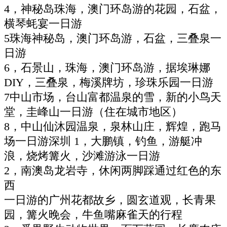
4，神秘岛珠海，澳门环岛游的花园，石盆，
横琴蚝宴一日游
5珠海神秘岛，澳门环岛游，石盆，三叠泉一
日游
6，石景山，珠海，澳门环岛游，据埃琳娜
DIY，三叠泉，梅溪牌坊，珍珠乐园一日游
7中山市场，台山富都温泉的雪，新的小鸟天
堂，圭峰山一日游（住在城市地区）
8，中山仙沐园温泉，泉林山庄，辉煌，跑马
场一日游深圳 1，大鹏镇，钓鱼，游艇冲
浪，烧烤篝火，沙滩游泳一日游
2，南澳岛龙岩寺，休闲两脚踩通过红色的东
西
一日游的广州花都故乡，圆玄道观，长青果
园，篝火晚会，牛鱼嘴麻雀天的行程