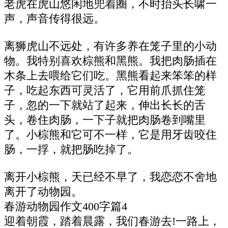
老虎在虎山悠闲地兜着圈，不时抬头长啸一
声，声音传得很远。
离狮虎山不远处，有许多养在笼子里的小动
物。我特别喜欢棕熊和黑熊。我把肉肠插在
木条上去喂给它们吃。黑熊看起来笨笨的样
子，吃起东西可灵活了，它用前爪抓住笼
子，忽的一下就站了起来，伸出长长的舌
头，卷住肉肠，一下子就把肉肠卷到嘴里
了。小棕熊和它可不一样，它是用牙齿咬住
肠，一捊，就把肠吃掉了。
离开小棕熊，天已经不早了，我恋恋不舍地
离开了动物园。
春游动物园作文400字篇4
迎着朝霞，踏着晨露，我们春游去!一路上，