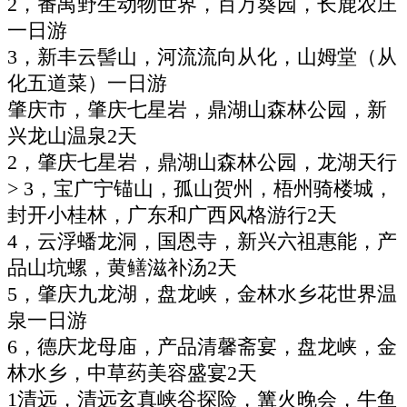
2，番禺野生动物世界，百万葵园，长鹿农庄
一日游
3，新丰云髻山，河流流向从化，山姆堂（从
化五道菜）一日游
肇庆市，肇庆七星岩，鼎湖山森林公园，新
兴龙山温泉2天
2，肇庆七星岩，鼎湖山森林公园，龙湖天行
> 3，宝广宁锚山，孤山贺州，梧州骑楼城，
封开小桂林，广东和广西风格游行2天
4，云浮蟠龙洞，国恩寺，新兴六祖惠能，产
品山坑螺，黄鳝滋补汤2天
5，肇庆九龙湖，盘龙峡，金林水乡花世界温
泉一日游
6，德庆龙母庙，产品清馨斋宴，盘龙峡，金
林水乡，中草药美容盛宴2天
1清远，清远玄真峡谷探险，篝火晚会，牛鱼