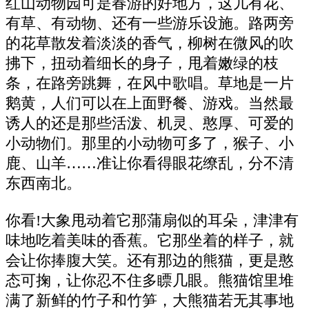
红山动物园可是春游的好地方，这儿有花、
有草、有动物、还有一些游乐设施。路两旁
的花草散发着淡淡的香气，柳树在微风的吹
拂下，扭动着细长的身子，甩着嫩绿的枝
条，在路旁跳舞，在风中歌唱。草地是一片
鹅黄，人们可以在上面野餐、游戏。当然最
诱人的还是那些活泼、机灵、憨厚、可爱的
小动物们。那里的小动物可多了，猴子、小
鹿、山羊……准让你看得眼花缭乱，分不清
东西南北。
你看!大象甩动着它那蒲扇似的耳朵，津津有
味地吃着美味的香蕉。它那坐着的样子，就
会让你捧腹大笑。还有那边的熊猫，更是憨
态可掬，让你忍不住多瞟几眼。熊猫馆里堆
满了新鲜的竹子和竹笋，大熊猫若无其事地