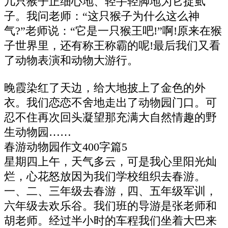
几只猴子正细心地、轻手轻脚地为它捉虱
子。我问老师：“这只猴子为什么这么神
气?”老师说：“它是一只猴王吧!”啊!原来在猴
子世界里，还有称王称霸的呢!最后我们又看
了动物表演和动物大游行。
晚霞染红了天边，给大地披上了金色的外
衣。我们恋恋不舍地走出了动物园门口。可
忍不住再次回头凝望那充满大自然情趣的野
生动物园……
春游动物园作文400字篇5
星期四上午，天气多云，可是我心里阳光灿
烂，心花怒放因为我们学校组织去春游。
一、二、三年级去春游，四、五年级军训，
六年级去欢乐谷。我们班的导游是张老师和
胡老师。经过半小时的车程我们坐着大巴来