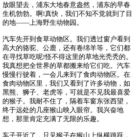
放眼望去，浦东大地春意盎然，浦东的早春
生机勃勃。啊!真快，我们不知不觉就到了目
的地――上海野生动物园。
汽车先开到食草动物区。我们透过窗户看到
高大的骆驼、公鹿，还有卷绵羊等，它们都
在寻找草吃呢!怪不得这里的草地光秃秃的。
我真想把全世界的草都搬来给它们吃。汽车
慢慢行驶着，一会儿来到了食肉动物区。在
食肉动物区里，我们又看到了许多动物，如
黑熊、狮子、老虎等，可就是不见我最喜爱
的猴子。我耐不住了，隔着车窗东张西望，
终于远处的几座猴山映入眼帘。我兴奋地
想，那里肯定充满了无限的乐趣。
车子开近了，只见猴子在猴山上纵横跳跃，