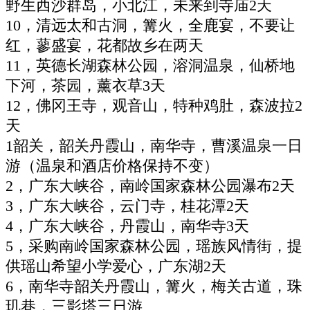
野生西沙群岛，小北江，未来到寺庙2天
10，清远太和古洞，篝火，全鹿宴，不要让
红，蓼盛宴，花都故乡在两天
11，英德长湖森林公园，溶洞温泉，仙桥地
下河，茶园，薰衣草3天
12，佛冈王寺，观音山，特种鸡肚，森波拉2
天
1韶关，韶关丹霞山，南华寺，曹溪温泉一日
游（温泉和酒店价格保持不变）
2，广东大峡谷，南岭国家森林公园瀑布2天
3，广东大峡谷，云门寺，桂花潭2天
4，广东大峡谷，丹霞山，南华寺3天
5，采购南岭国家森林公园，瑶族风情街，提
供瑶山希望小学爱心，广东湖2天
6，南华寺韶关丹霞山，篝火，梅关古道，珠
玑巷，三影塔三日游