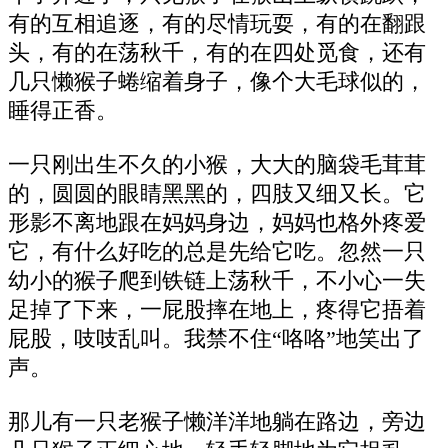
有的互相追逐，有的尽情玩耍，有的在翻跟
头，有的在荡秋千，有的在四处觅食，还有
几只懒猴子蜷缩着身子，像个大毛球似的，
睡得正香。
一只刚出生不久的小猴，大大的脑袋毛茸茸
的，圆圆的眼睛黑黑的，四肢又细又长。它
形影不离地跟在妈妈身边，妈妈也格外疼爱
它，有什么好吃的总是先给它吃。忽然一只
幼小的猴子爬到铁链上荡秋千，不小心一失
足掉了下来，一屁股摔在地上，疼得它捂着
屁股，吱吱乱叫。我禁不住“咯咯”地笑出了
声。
那儿有一只老猴子懒洋洋地躺在路边，旁边