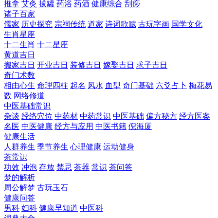
推拿
艾灸
拔罐
药浴
药酒
健康综合
刮痧
诸子百家
儒家
历史探究
宗祠传统
道家
诗词歌赋
古玩字画
国学文化
生肖星座
十二生肖
十二星座
黄道吉日
搬家吉日
开业吉日
装修吉日
嫁娶吉日
求子吉日
奇门术数
相由心生
命理四柱
起名
风水
血型
奇门基础
六爻占卜
梅花易
数
网络修道
中医基础常识
杂谈
经络穴位
中药材
中药常识
中医基础
偏方秘方
经方医案
名医
中医健康
经方与应用
中医书籍
倪海厦
健康生活
人群养生
季节养生
心理健康
运动健身
茶常识
功效
冲泡
存放
禁忌
茶器
常识
茶问答
梦的解析
周公解梦
古玩玉石
健康问答
男科
妇科
健康早知道
中医科