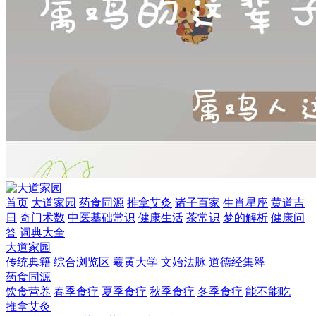
首页
大道家园
药食同源
推拿艾灸
诸子百家
生肖星座
黄道吉
日
奇门术数
中医基础常识
健康生活
茶常识
梦的解析
健康问
答
词典大全
大道家园
传统典籍
综合浏览区
羲黄大学
文始法脉
道德经集释
药食同源
饮食营养
春季食疗
夏季食疗
秋季食疗
冬季食疗
能不能吃
推拿艾灸