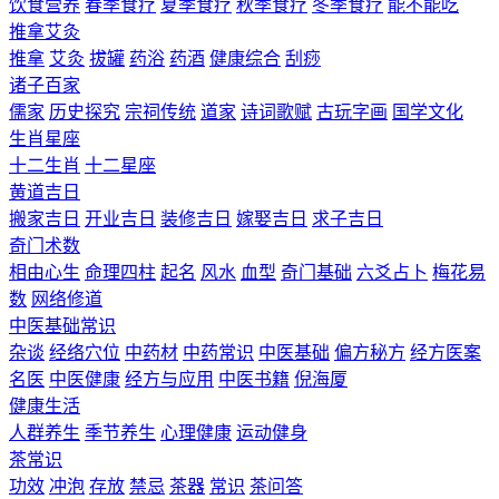
饮食营养
春季食疗
夏季食疗
秋季食疗
冬季食疗
能不能吃
推拿艾灸
推拿
艾灸
拔罐
药浴
药酒
健康综合
刮痧
诸子百家
儒家
历史探究
宗祠传统
道家
诗词歌赋
古玩字画
国学文化
生肖星座
十二生肖
十二星座
黄道吉日
搬家吉日
开业吉日
装修吉日
嫁娶吉日
求子吉日
奇门术数
相由心生
命理四柱
起名
风水
血型
奇门基础
六爻占卜
梅花易
数
网络修道
中医基础常识
杂谈
经络穴位
中药材
中药常识
中医基础
偏方秘方
经方医案
名医
中医健康
经方与应用
中医书籍
倪海厦
健康生活
人群养生
季节养生
心理健康
运动健身
茶常识
功效
冲泡
存放
禁忌
茶器
常识
茶问答