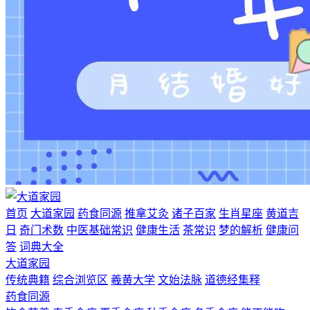
首页
大道家园
药食同源
推拿艾灸
诸子百家
生肖星座
黄道吉
日
奇门术数
中医基础常识
健康生活
茶常识
梦的解析
健康问
答
词典大全
大道家园
传统典籍
综合浏览区
羲黄大学
文始法脉
道德经集释
药食同源