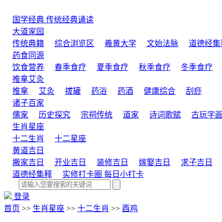
国学经典
传统经典诵读
大道家园
传统典籍
综合浏览区
羲黄大学
文始法脉
道德经集
药食同源
饮食营养
春季食疗
夏季食疗
秋季食疗
冬季食疗
推拿艾灸
推拿
艾灸
拔罐
药浴
药酒
健康综合
刮痧
诸子百家
儒家
历史探究
宗祠传统
道家
诗词歌赋
古玩字
生肖星座
十二生肖
十二星座
黄道吉日
搬家吉日
开业吉日
装修吉日
嫁娶吉日
求子吉日
道德经集释
实修打卡圈
每日小打卡
登录
首页
>>
生肖星座
>>
十二生肖
>>
酉鸡