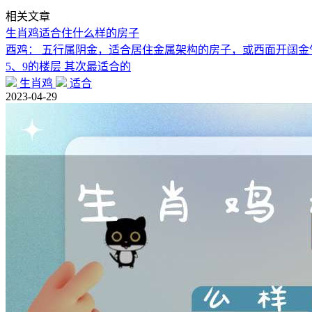
相关文章
生肖鸡适合住什么样的房子
酉鸡： 五行属阴金，适合居住金属架构的房子，或西面开阔金气
5、9的楼层 其次最适合的
生肖鸡
适合
2023-04-29