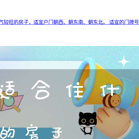
较旺的房子，适宜户门朝西、朝东南、朝东北。 适宜的门牌号码尾