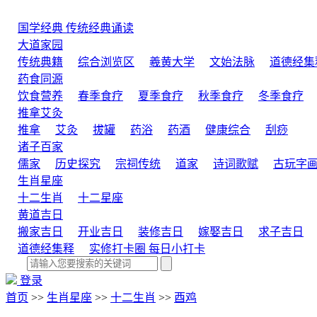
国学经典
传统经典诵读
大道家园
传统典籍
综合浏览区
羲黄大学
文始法脉
道德经集
药食同源
饮食营养
春季食疗
夏季食疗
秋季食疗
冬季食疗
推拿艾灸
推拿
艾灸
拔罐
药浴
药酒
健康综合
刮痧
诸子百家
儒家
历史探究
宗祠传统
道家
诗词歌赋
古玩字
生肖星座
十二生肖
十二星座
黄道吉日
搬家吉日
开业吉日
装修吉日
嫁娶吉日
求子吉日
道德经集释
实修打卡圈
每日小打卡
登录
首页
>>
生肖星座
>>
十二生肖
>>
酉鸡