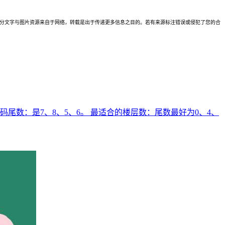
理。本站部分文字与图片资源来自于网络，转载是出于传递更多信息之目的。若有来源标注错误或侵犯了您的合
数：是7、8、5、6。 最适合的楼层数：尾数最好为0、4、