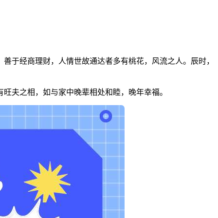
多，善于经商理财，人情世故通达者多有桃花，风流之人。辰时，
则有旺夫之相，如与家中晚辈相处和睦，晚年幸福。