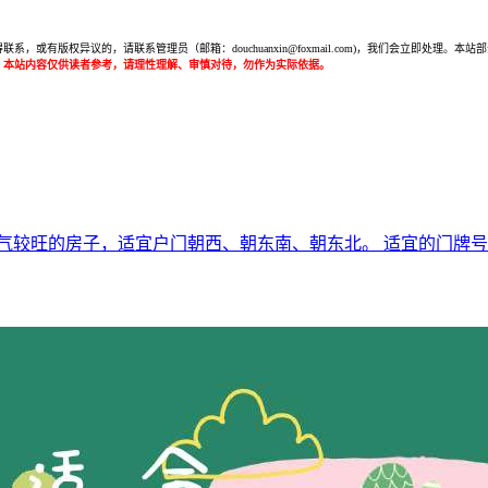
或有版权异议的，请联系管理员（邮箱：douchuanxin@foxmail.com)，我们会立即处
：本站内容仅供读者参考，请理性理解、审慎对待，勿作为实际依据。
较旺的房子，适宜户门朝西、朝东南、朝东北。 适宜的门牌号码尾