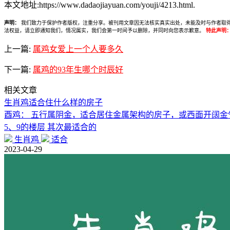
本文地址:https://www.dadaojiayuan.com/youji/4213.html.
声明：
我们致力于保护作者版权，注重分享。被刊用文章因无法核实真实出处，未能及时与作者取得联系，
法权益，请立即通知我们，情况属实，我们会第一时间予以删除，并同时向您表示歉意。
特此声明
上一篇:
属鸡女爱上一个人要多久
下一篇:
属鸡的93年生哪个时辰好
相关文章
生肖鸡适合住什么样的房子
酉鸡： 五行属阴金，适合居住金属架构的房子，或西面开阔金气
5、9的楼层 其次最适合的
生肖鸡
适合
2023-04-29