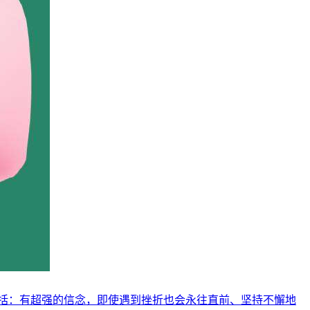
括：有超强的信念，即使遇到挫折也会永往直前、坚持不懈地