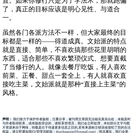
置。如果你修行只是为了学法术，那就跑偏
了，真正的目标应该是明心见性、与道合
一。
虽然各门各派方法不一样，但大家最终的目
标都是一样的——得道成真。文始派的特点
就是直接、简单，不喜欢搞那些花里胡哨的
东西，适合那些不喜欢繁琐仪式、想要直截
了当修行的人。就像去餐厅吃饭，有人喜欢
前菜、正餐、甜点一套全上，有人就喜欢直
接吃主菜，文始派就是那种“直接上主菜”的
风格。
声明：
我们致力于保护作者版权，注重分享，被刊用文章因无法核实真实出处，未能及时
与作者取得联系，或有版权异议的，请联系管理员，我们会立即处理，本站部分文字与图
片资源来自于网络，转载是出于传递更多信息之目的,若有来源标注错误或侵犯了您的合法
权益，请立即通知我们(管理员邮箱：douchuanxin@foxmail.com)，情况属实，我们会第