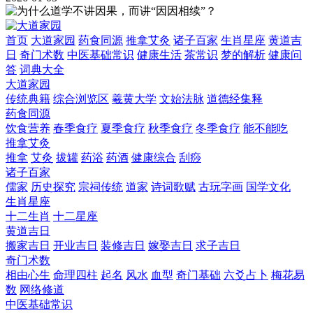
首页
大道家园
药食同源
推拿艾灸
诸子百家
生肖星座
黄道吉
日
奇门术数
中医基础常识
健康生活
茶常识
梦的解析
健康问
答
词典大全
大道家园
传统典籍
综合浏览区
羲黄大学
文始法脉
道德经集释
药食同源
饮食营养
春季食疗
夏季食疗
秋季食疗
冬季食疗
能不能吃
推拿艾灸
推拿
艾灸
拔罐
药浴
药酒
健康综合
刮痧
诸子百家
儒家
历史探究
宗祠传统
道家
诗词歌赋
古玩字画
国学文化
生肖星座
十二生肖
十二星座
黄道吉日
搬家吉日
开业吉日
装修吉日
嫁娶吉日
求子吉日
奇门术数
相由心生
命理四柱
起名
风水
血型
奇门基础
六爻占卜
梅花易
数
网络修道
中医基础常识