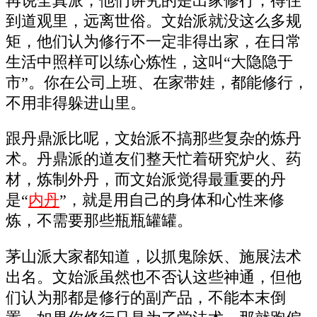
再说全真派，他们讲究的是出家修行，得住
到道观里，远离世俗。文始派就没这么多规
矩，他们认为修行不一定非得出家，在日常
生活中照样可以练心炼性，这叫“大隐隐于
市”。你在公司上班、在家带娃，都能修行，
不用非得躲进山里。
跟丹鼎派比呢，文始派不搞那些复杂的炼丹
术。丹鼎派的道友们整天忙着研究炉火、药
材，炼制外丹，而文始派觉得最重要的丹
是“
内丹
”，就是用自己的身体和心性来修
炼，不需要那些瓶瓶罐罐。
茅山派大家都知道，以抓鬼除妖、施展法术
出名。文始派虽然也不否认这些神通，但他
们认为那都是修行的副产品，不能本末倒