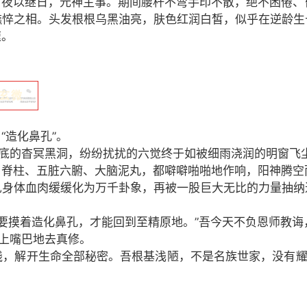
，夜以继日，元神主事。期间腰杆不弯手印不散，绝不困倦、
憔悴之相。头发根根乌黑油亮，肤色红润白皙，似乎在逆龄生
速。
玄微
“造化鼻孔”。
见底的杳冥黑洞，纷纷扰扰的六觉终于如被细雨浇润的明窗飞尘
、脊柱、五脏六腑、大脑泥丸，都噼噼啪啪地作响，阳神腾空
见身体血肉缓缓化为万千卦象，再被一股巨大无比的力量抽纳
还要摸着造化鼻孔，才能回到至精原地。”吾今天不负恩师教
缝上嘴巴地去真修。
，解开生命全部秘密。吾根基浅陋，不是名族世家，没有耀