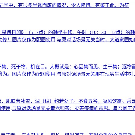
的同学中，有很多半途而废的情况，令人惋惜。有鉴于此，为符
每日卯时（5--7点）的静坐共修、午时（10：30―12点）
共修！图片仅作为配图使用,与原对话场景无关当时，大道家园始
生于物、死于物、机在目。大概就是：心因物而见、生于物；逐
修为。图片仅作为配图使用,与原对话场景无关那在现实生活中对
居焉，肌肤若冰雪，淖（绰）约若处子。不食五谷，吸风饮露。乘
图使用,与原对话场景无关黄老师答：灾害疾病的意思。肩吾问于
、莲花宫)，有小鼓在敲，很长一段时间了，有时会敲的全身震动
“动”景的一种，代表一元来复，加把油，下一步离胎息就不远了。