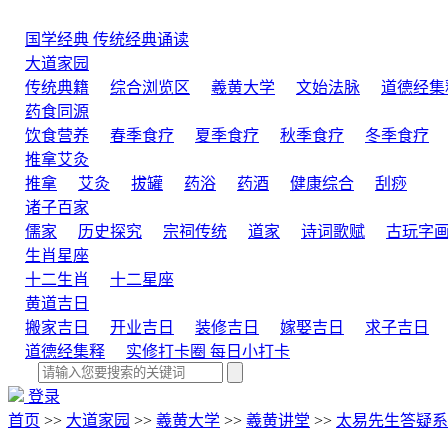
国学经典
传统经典诵读
大道家园
传统典籍
综合浏览区
羲黄大学
文始法脉
道德经集
药食同源
饮食营养
春季食疗
夏季食疗
秋季食疗
冬季食疗
推拿艾灸
推拿
艾灸
拔罐
药浴
药酒
健康综合
刮痧
诸子百家
儒家
历史探究
宗祠传统
道家
诗词歌赋
古玩字
生肖星座
十二生肖
十二星座
黄道吉日
搬家吉日
开业吉日
装修吉日
嫁娶吉日
求子吉日
道德经集释
实修打卡圈
每日小打卡
登录
首页
>>
大道家园
>>
羲黄大学
>>
羲黄讲堂
>>
太易先生答疑系