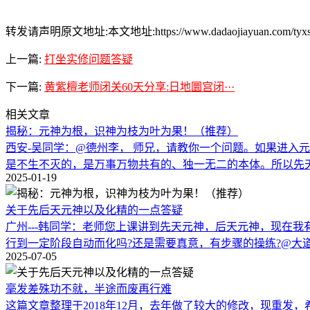
转发请声明原文地址:本文地址:https://www.dadaojiayuan.com/tyxsdy
上一篇:
打坐实修问题答疑
下一篇:
黄紫檀老师闭关60天分享:日地圜宫闭···
相关文章
揭秘：元神为根，识神为枝为叶为果！（推荐）
西安-吴同学：@德州李， 师兄，请教你一个问题。如果进入
是不生不灭的，是万事万物共有的、独一无二的本体。所以先
2025-01-19
关于先后天元神以及化精的一点答疑
广州---韩同学：老师您上课讲到先天元神，后天元神，现在我
行到一定阶段自动而化吗?还是需要真意，有步骤的操练?@大
2025-07-05
毫发差殊功不就，半途而废再行难
这篇文章整理于2018年12月，去年做了较大的修改，现重