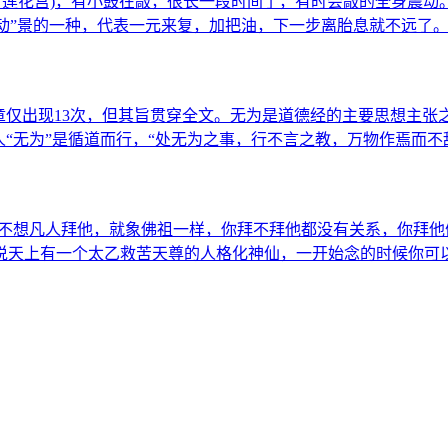
章仅出现13次，但其旨贯穿全文。无为是道德经的主要思想主张
人“无为”是循道而行，“处无为之事，行不言之教，万物作焉而
想不想凡人拜他，就象佛祖一样，你拜不拜他都没有关系，你拜
说天上有一个太乙救苦天尊的人格化神仙，一开始念的时候你可