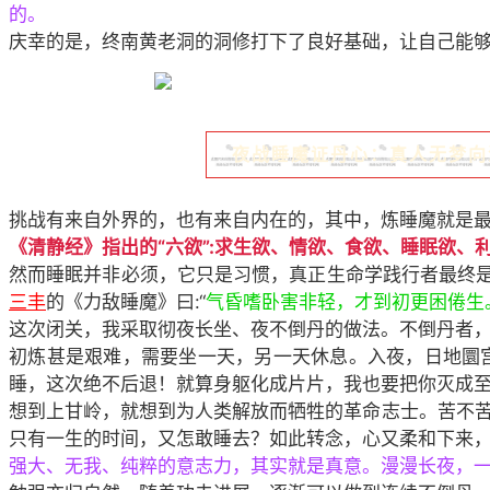
的。
庆幸的是，终南黄老洞的洞修打下了良好基础，让自己能
夜战睡魔证丹心：真人无梦向
挑战有来自外界的，也有来自内在的，其中，炼睡魔就是
《清静经》指出的“六欲”:求生欲、情欲、食欲、睡眠欲、
然而睡眠并非必须，它只是习惯，真正生命学践行者最终是
三丰
的《力敌睡魔》曰:“
气昏嗜卧害非轻，才到初更困倦生
这次闭关，我采取彻夜长坐、夜不倒丹的做法。不倒丹者
初炼甚是艰难，需要坐一天，另一天休息。入夜，日地圜
睡，这次绝不后退！就算身躯化成片片，我也要把你灭成
想到上甘岭，就想到为人类解放而牺牲的革命志士。苦不
只有一生的时间，又怎敢睡去？如此转念，心又柔和下来
强大、无我、纯粹的意志力，其实就是真意。漫漫长夜，