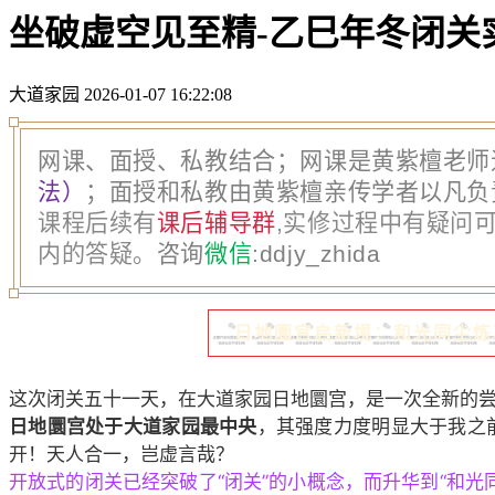
坐破虚空见至精-乙巳年冬闭关
大道家园
2026-01-07 16:22:08
网课、面授、私教结合；网课是黄紫檀老师
法）
；面授和私教由黄紫檀亲传学者以凡负
课程后续有
课后辅导群
,实修过程中有疑问可
内的答疑。
咨询
微信
:
ddjy_zhida
日地圜宫启新境：和光同尘炼
这次闭关五十一天，在大道家园日地圜宫，是一次全新的
日地圜宫处于大道家园最中央
，其强度力度明显大于我之
开！天人合一，岂虚言哉？
开放式的闭关已经突破了“闭关”的小概念，而升华到“和