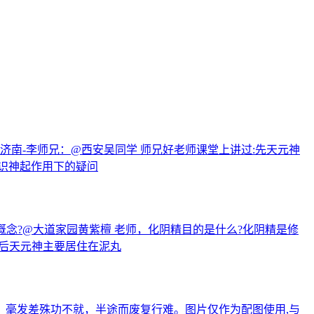
南-李师兄：@西安吴同学 师兄好老师课堂上讲过:先天元神
识神起作用下的疑问
概念?@大道家园黄紫檀 老师，化阴精目的是什么?化阴精是修
：后天元神主要居住在泥丸
：毫发差殊功不就，半途而废复行难。图片仅作为配图使用,与