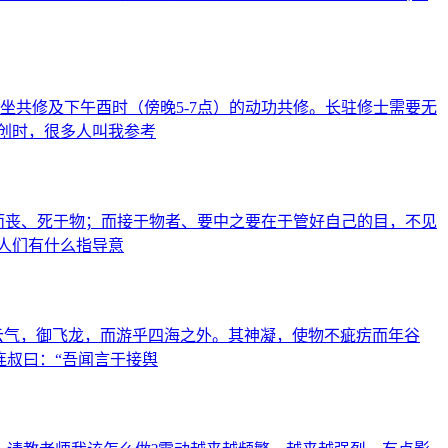
的静坐共修及下午酉时（傍晚5-7点）的动功共修。长驻修士需要无
创时，很多人叫我参考
物而丧、死于物；而接于物者、要中之要在于管好自己的目，不见
人们有什么指导意
云气，御飞龙，而游乎四海之外。其神凝，使物不疵疠而年谷
连叔曰：“吾闻言于接舆
。请教老师我该怎么做?震动越来越频繁，越来越强烈，有点影
图片仅作为配图使用,