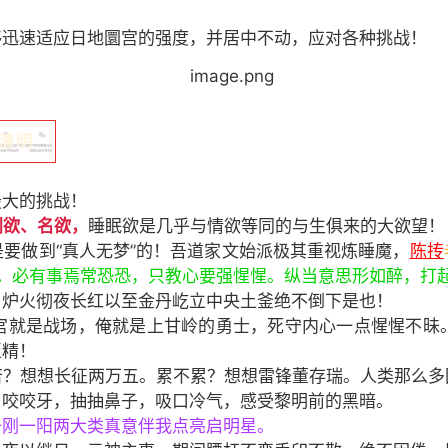
够迅速适应日地圜宫的强度，并居中不动，应对各种挑战！
清明
最大的挑战！
利欲、名欲，
睡眠欲
是几乎与情欲等同的与生俱来的大欲望！
要做到“真人无梦”的！吾道家文始派极其重视炼睡魔，
陈抟
。必有事焉常恐恐，只教心要强惺惺。纵当意思形如醉，打起
，炉火彻夜长红以至金丹屹立中央土釜绝不倒下是也！
宫就是战场，俺就是上甘岭的勇士，死守内心一点惺惺不昧
至精！
苦？想想长征两万五。累不累？想想雷锋董存瑞。人类那么多
，咬咬牙，抽抽鼻子，吸口冷气，感受黎明前的黑暗。
一刚一阳两大类真意伴我点亮启明星。