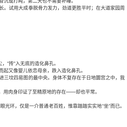
昏沉或打盹，第二天也不需要补睡。
长。试用大成拳脱骨力发力，劲道更胜平时；在大道家园周
，“抟”入无底的造化鼻孔。
而起又像婴儿依恋母亲，跌入造化鼻孔。
进三坟四易图的最中央。身体不复存在于日地圜宫之中，我
诲，用肉身印证了至精原地的存在——却也平常。
眼光环，仅是一介普通老百姓，惟靠踏踏实实地“坐”而已。