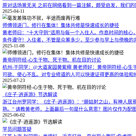
原对话场景无关 之前在网络看到一篇注解，颇受启发，我们
2025-04-11
师傅领进门，修行在集体！集体共修是快速成长的捷径
黄老师曰：“十大守则”适用与每一个入住人。作息时间的核心，是
条件遵守！入住者，不管是众筹多少，至少参与早上与傍晚的
2025-11-08
黄帝阴符经-心生于物、死于物、机在目的讨论
杭州-于同学：@大道家园黄紫檀 黄老师好：黄帝阴符经-心
可欲、使心不乱。对专业修道的人可以快速证得更高的体验和
2025-07-23
《庄子·逍遥游》节选解读
浙江台州罗同学：《庄子·逍遥游》：“藐姑射之山，有神人
熟。” 请教黄老师，上面最后一句是什么意思？图片仅作为配
2025-06-02
学员问题答疑
江苏上海-赵同学：老师好，近来打坐一直出现小腹区(危虚宫
响到打坐，斩也斩不动。黄老师答： @江苏上海 赵同学 这是