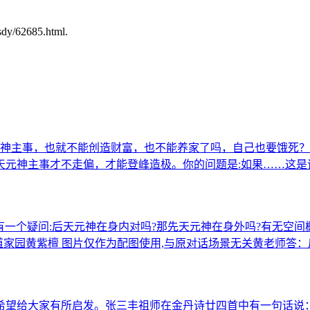
/62685.html.
元神主事，也就不能创造财富，也不能养家了吗，自己也要饿死？济
天元神主事才不走偏，才能登峰造极。你的问题是:如果……这是
有一个疑问:后天元神在身内对吗?那先天元神在身外吗?有无空间
道家园黄紫檀 图片仅作为配图使用,与原对话场景无关黄老师答
发，希望给大家有所启发。张三丰祖师在金丹诗廿四首中有一句话说