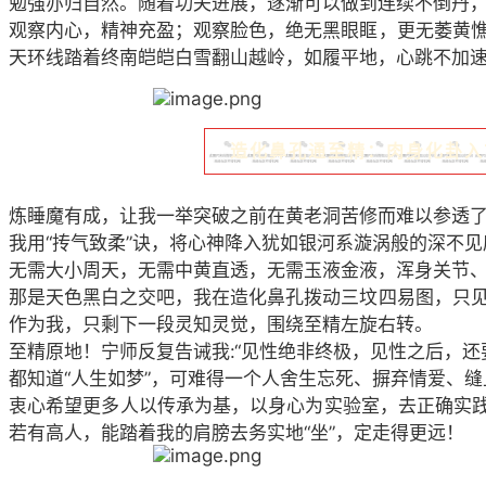
勉强亦归自然。随着功夫进展，逐渐可以做到连续不倒丹
观察内心，精神充盈；观察脸色，绝无黑眼眶，更无萎黄
天环线踏着终南皑皑白雪翻山越岭，如履平地，心跳不加
造化鼻孔通至精：肉身化卦入
炼睡魔有成，让我一举突破之前在黄老洞苦修而难以参透了
我用“抟气致柔”诀，将心神降入犹如银河系漩涡般的深不
无需大小周天，无需中黄直透，无需玉液金液，浑身关节
那是天色黑白之交吧，我在造化鼻孔拨动三坟四易图，只
作为我，只剩下一段灵知灵觉，围绕至精左旋右转。
至精原地！宁师反复告诫我:“见性绝非终极，见性之后，
都知道“人生如梦”，可难得一个人舍生忘死、摒弃情爱、
衷心希望更多人以传承为基，以身心为实验室，去正确实践
若有高人，能踏着我的肩膀去务实地“坐”，定走得更远！