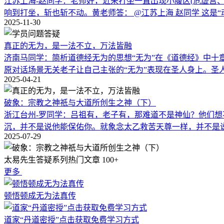
2025-11-30
真正的无为，是一法不立，万法皆融
济南马同学：简析道德经无为的思想“无为”在《道德经》中十
原对话场景无关老子让自己主张的“无为”表现在圣人身上。圣
2025-04-21
破象：宗教之神祇与大道所创生之神（下）
浙江台州-罗同学：吕祖有，老子有，那难道不是神仙？他们
沉，并不是说他能保佑你。就象念太乙救苦天尊一样，并不是
2025-07-29
太易先生答疑系列热门文章
100+
更多
顿悟顿成无为法真传
道家“丹道密授”点击获取免费学习方式
普度有缘大成净土法