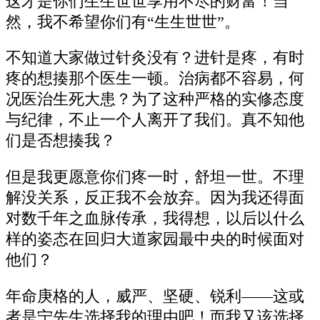
这才是你们生生世世享用不尽的财富！当
然，我不希望你们有“生生世世”。
不知道大家做过针灸没有？进针是疼，有时
疼的想揍那个医生一顿。治病都不容易，何
况医治生死大患？为了这种严格的实修态度
与纪律，不止一个人离开了我们。真不知他
们是否想揍我？
但是我更愿意你们疼一时，舒坦一世。不理
解没关系，反正我不会放弃。因为我还得面
对数千年之血脉传承，我得想，以后以什么
样的姿态在回归大道家园最中央的时候面对
他们？
年命庚格的人，威严、坚硬、锐利――这或
者是宁先生选择我的理由吧！而我又该选择