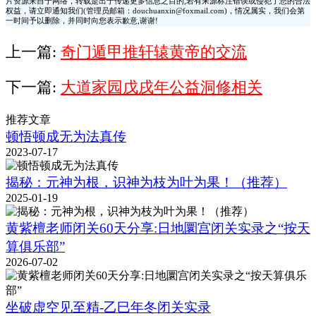
片资源来自于网络，转载是出于传递更多信息之目的,若有来源标注错误或侵犯了您的合法
权益，请立即通知我们(管理员邮箱：douchuanxin@foxmail.com)，情况属实，我们会第
一时间予以删除，并同时向您表示歉意,谢谢!
上一篇:
奇门遁甲推轩辕黄帝的交流
下一篇:
大道家园戊戌年公益洞修相关
推荐文章
顿悟顿成无为法真传
2023-07-17
揭秘：元神为根，识神为枝为叶为果！（推荐）
2025-01-19
黄紫檀老师闭关60天分享:日地圜宫闭关实录之“按天
算俱乐部”
2026-07-02
坐破虚空见至精-乙巳年冬闭关实录