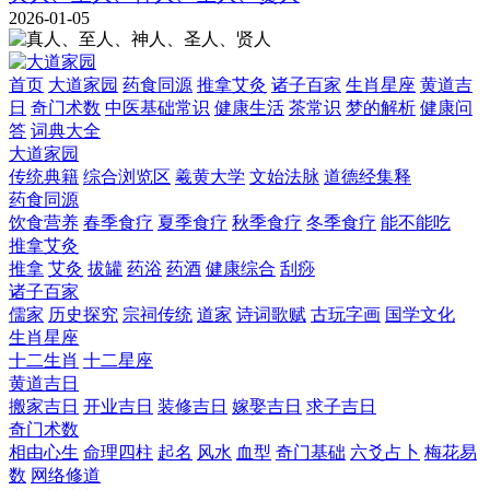
2026-01-05
首页
大道家园
药食同源
推拿艾灸
诸子百家
生肖星座
黄道吉
日
奇门术数
中医基础常识
健康生活
茶常识
梦的解析
健康问
答
词典大全
大道家园
传统典籍
综合浏览区
羲黄大学
文始法脉
道德经集释
药食同源
饮食营养
春季食疗
夏季食疗
秋季食疗
冬季食疗
能不能吃
推拿艾灸
推拿
艾灸
拔罐
药浴
药酒
健康综合
刮痧
诸子百家
儒家
历史探究
宗祠传统
道家
诗词歌赋
古玩字画
国学文化
生肖星座
十二生肖
十二星座
黄道吉日
搬家吉日
开业吉日
装修吉日
嫁娶吉日
求子吉日
奇门术数
相由心生
命理四柱
起名
风水
血型
奇门基础
六爻占卜
梅花易
数
网络修道