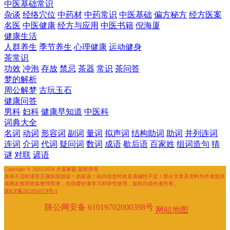
中医基础常识
杂谈
经络穴位
中药材
中药常识
中医基础
偏方秘方
经方医案
名医
中医健康
经方与应用
中医书籍
倪海厦
健康生活
人群养生
季节养生
心理健康
运动健身
茶常识
功效
冲泡
存放
禁忌
茶器
常识
茶问答
梦的解析
周公解梦
古玩玉石
健康问答
男科
妇科
健康早知道
中医科
词典大全
名词
动词
形容词
副词
量词
拟声词
结构助词
助词
并列连词
连词
介词
代词
疑问词
数词
成语
歇后语
百家姓
组词造句
猜
谜
对联
谚语
Copyright © 2023-2024 大道家园 版权所有
身体不适时请至正规医院就诊！勿延误！站内信息时效及准确性不足！部分文章及资料为作者提供
或网友推荐收集整理而来，仅供爱好者学习和研究使用，版权归原作者所有。
陕ICP备2022010374号-1
陕公网安备 61019702000398号
网站地图