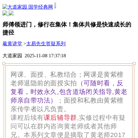
国学经典网
师傅领进门，修行在集体！集体共修是快速成长的
捷径
羲黄讲堂
>
太易先生答疑系列
大道家园 2025-11-08 17:37:18
网课、面授、私教结合；网课是黄紫檀
老师退隐前的面授实拍
（可随时看，反
复看，时效永久,包含道场闭关指导,黄老
师亲自带功法）
；面授和私教由黄紫檀
亲传学者以凡负责。
课程后续有
课后辅导群
,实修过程中有疑
问可以在群内咨询黄老师或者其他师
兄。本系列文章便是摘取了黄老师2017