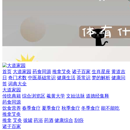
首页
大道家园
药食同源
推拿艾灸
诸子百家
生肖星座
黄道吉
日
奇门术数
中医基础常识
健康生活
茶常识
梦的解析
健康问
答
词典大全
大道家园
传统典籍
综合浏览区
羲黄大学
文始法脉
道德经集释
药食同源
饮食营养
春季食疗
夏季食疗
秋季食疗
冬季食疗
能不能吃
推拿艾灸
推拿
艾灸
拔罐
药浴
药酒
健康综合
刮痧
诸子百家