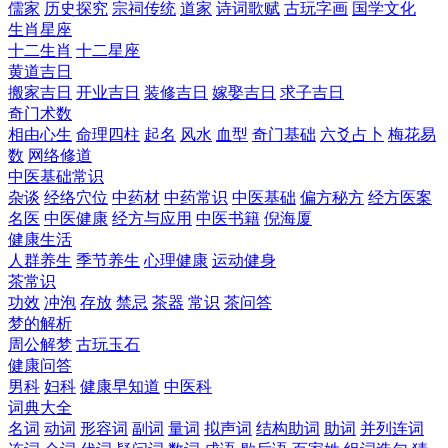
儒家
历史探究
宗祠传统
道家
诗词歌赋
古玩字画
国学文化
生肖星座
十二生肖
十二星座
黄道吉日
搬家吉日
开业吉日
装修吉日
嫁娶吉日
求子吉日
奇门术数
相由心生
命理四柱
起名
风水
血型
奇门基础
六爻占卜
梅花易
数
网络修道
中医基础常识
杂谈
经络穴位
中药材
中药常识
中医基础
偏方秘方
经方医案
名医
中医健康
经方与应用
中医书籍
倪海厦
健康生活
人群养生
季节养生
心理健康
运动健身
茶常识
功效
冲泡
存放
禁忌
茶器
常识
茶问答
梦的解析
周公解梦
古玩玉石
健康问答
男科
妇科
健康早知道
中医科
词典大全
名词
动词
形容词
副词
量词
拟声词
结构助词
助词
并列连词